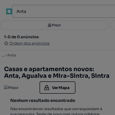
1
Mapa
Mapa
Filtros
Guardar pesquisa
2
1-0 de 0 anúncios
1-0 de 0 anúncios
Ordenar
Ordem dos anúncios
Ordem dos anúncios
...
Anta
Casas e apartamentos novos:
Anta, Agualva e Mira-Sintra, Sintra
Ver Mapa
Nenhum resultado encontrado
Não encontrámos resultados que correspondam à
sua pesquisa. Tente de novo com outros critérios