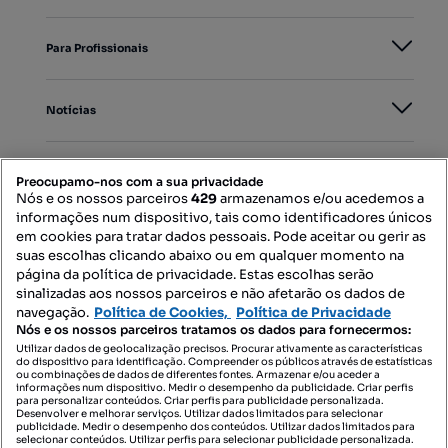
Para Profissionais
Notícias
PORTAIS
Preocupamo-nos com a sua privacidade
Nós e os nossos parceiros
429
armazenamos e/ou acedemos a
informações num dispositivo, tais como identificadores únicos
Mapa do Site
em cookies para tratar dados pessoais. Pode aceitar ou gerir as
suas escolhas clicando abaixo ou em qualquer momento na
página da política de privacidade. Estas escolhas serão
sinalizadas aos nossos parceiros e não afetarão os dados de
Contacte-nos
navegação.
Política de Cookies,
Política de Privacidade
Nós e os nossos parceiros tratamos os dados para fornecermos:
Utilizar dados de geolocalização precisos. Procurar ativamente as características
do dispositivo para identificação. Compreender os públicos através de estatísticas
SIGA-NOS:
ou combinações de dados de diferentes fontes. Armazenar e/ou aceder a
informações num dispositivo. Medir o desempenho da publicidade. Criar perfis
para personalizar conteúdos. Criar perfis para publicidade personalizada.
Desenvolver e melhorar serviços. Utilizar dados limitados para selecionar
publicidade. Medir o desempenho dos conteúdos. Utilizar dados limitados para
selecionar conteúdos. Utilizar perfis para selecionar publicidade personalizada.
DESCARREGAR NA: