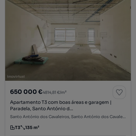
650 000 €
4814,81 €/m²
Apartamento T3 com boas áreas e garagem |
Paradela, Santo António d...
Santo António dos Cavaleiros, Santo António dos Cavaleiros e Frielas, Loures, Lisboa
T3
135 m²
Tipologia
Preço por metro quadrado