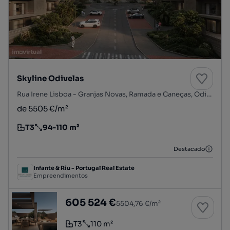
Skyline Odivelas
Rua Irene Lisboa - Granjas Novas, Ramada e Caneças, Odivelas, Lisboa
de 5505 €/m²
T3
94-110 m²
Tipologia
Preço por metro quadrado
Destacado
Infante & Riu - Portugal Real Estate
Empreendimentos
Apartamento T3 com terraço e estacionament
605 524 €
5504,76 €/m²
T3
110 m²
Tipologia
Preço por metro quadrado