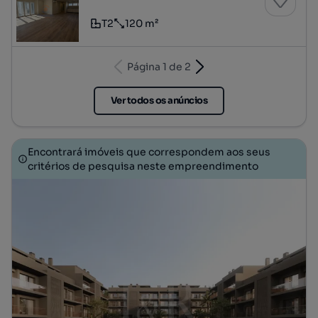
T2
120 m²
Tipologia
Preço por metro quadrado
Página 1 de 2
Ver todos os anúncios
Encontrará imóveis que correspondem aos seus
critérios de pesquisa neste empreendimento