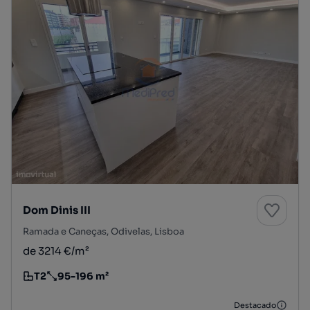
Dom Dinis III
Ramada e Caneças, Odivelas, Lisboa
de 3214 €/m²
T2
95-196 m²
Tipologia
Preço por metro quadrado
Destacado