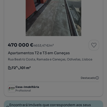
470 000 €
4653,47 €/m²
Apartamentos T2 e T3 em Caneças
Rua Beatriz Costa, Ramada e Caneças, Odivelas, Lisboa
T2
101 m²
Tipologia
Preço por metro quadrado
Destacado
Casa-Imobiliária
Profissional
Encontrará imóveis que correspondem aos seus