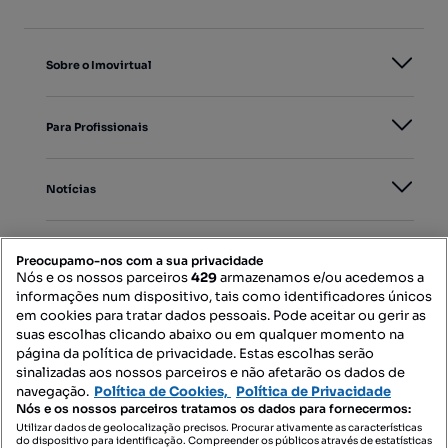
Sobre o Imovirtual
Para Profissionais
Notícias
PORTAIS
Preocupamo-nos com a sua privacidade
Nós e os nossos parceiros
429
armazenamos e/ou acedemos a
informações num dispositivo, tais como identificadores únicos
Mapa do Site
em cookies para tratar dados pessoais. Pode aceitar ou gerir as
suas escolhas clicando abaixo ou em qualquer momento na
página da política de privacidade. Estas escolhas serão
sinalizadas aos nossos parceiros e não afetarão os dados de
Contacte-nos
navegação.
Política de Cookies,
Política de Privacidade
Nós e os nossos parceiros tratamos os dados para fornecermos:
Utilizar dados de geolocalização precisos. Procurar ativamente as características
do dispositivo para identificação. Compreender os públicos através de estatísticas
SIGA-NOS: