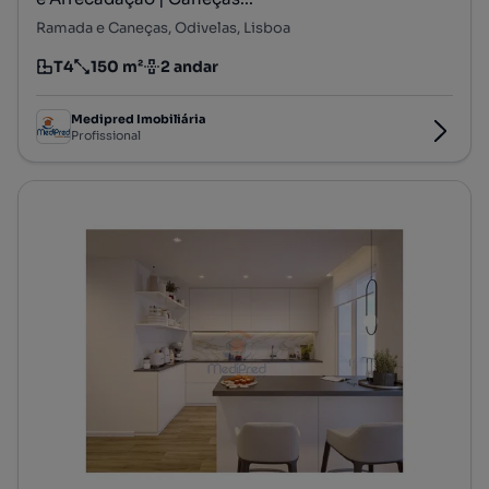
Ramada e Caneças, Odivelas, Lisboa
T4
150 m²
2 andar
Tipologia
Preço por metro quadrado
Andar
Medipred Imobiliária
Profissional