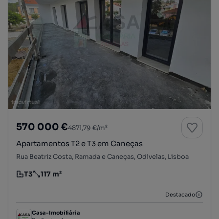
570 000 €
4871,79 €/m²
Apartamentos T2 e T3 em Caneças
Rua Beatriz Costa, Ramada e Caneças, Odivelas, Lisboa
T3
117 m²
Tipologia
Preço por metro quadrado
Destacado
Casa-Imobiliária