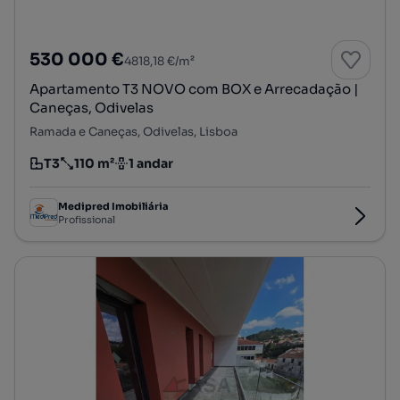
530 000 €
4818,18 €/m²
Apartamento T3 NOVO com BOX e Arrecadação |
Caneças, Odivelas
Ramada e Caneças, Odivelas, Lisboa
T3
110 m²
1 andar
Tipologia
Preço por metro quadrado
Andar
Medipred Imobiliária
Profissional