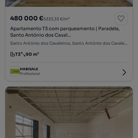
480 000 €
5333,33 €/m²
Apartamento T3 com parqueamento | Paradela,
Santo António dos Caval...
Santo António dos Cavaleiros, Santo António dos Cavaleiros e Frielas, Loures, Lisboa
T3
90 m²
Tipologia
Preço por metro quadrado
HABISALE
Profissional