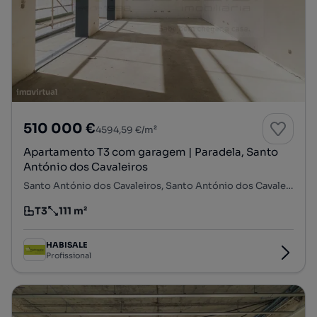
510 000 €
4594,59 €/m²
Apartamento T3 com garagem | Paradela, Santo
António dos Cavaleiros
Santo António dos Cavaleiros, Santo António dos Cavaleiros e Frielas, Loures, Lisboa
T3
111 m²
Tipologia
Preço por metro quadrado
HABISALE
Profissional