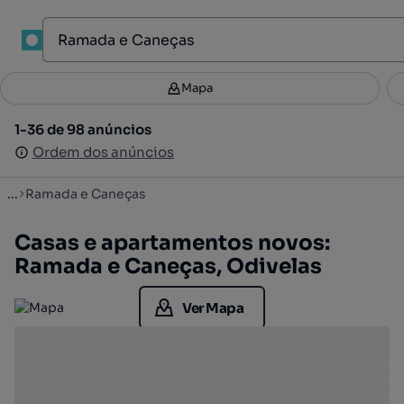
1
Mapa
Mapa
Filtros
Guardar pesquisa
2
1-36 de 98 anúncios
1-36 de 98 anúncios
Ordenar
Ordem dos anúncios
Ordem dos anúncios
...
Ramada e Caneças
Casas e apartamentos novos:
Ramada e Caneças, Odivelas
Ver Mapa