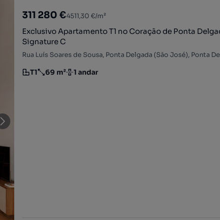
311 280 €
4511,30 €/m²
Exclusivo Apartamento T1 no Coração de Ponta Delga
Signature C
T1
69 m²
1 andar
Tipologia
Preço por metro quadrado
Andar