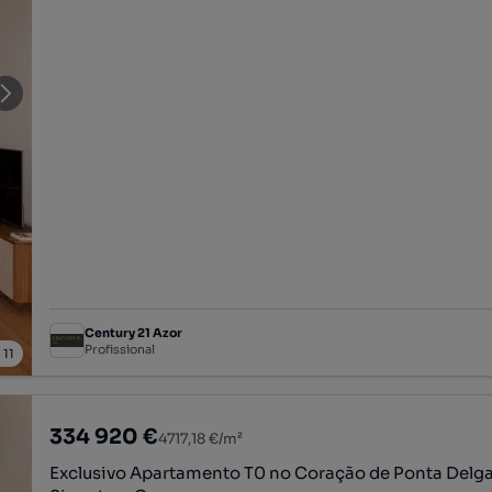
Century 21 Azor
Profissional
/
11
334 920 €
4717,18 €/m²
Exclusivo Apartamento T0 no Coração de Ponta Delga