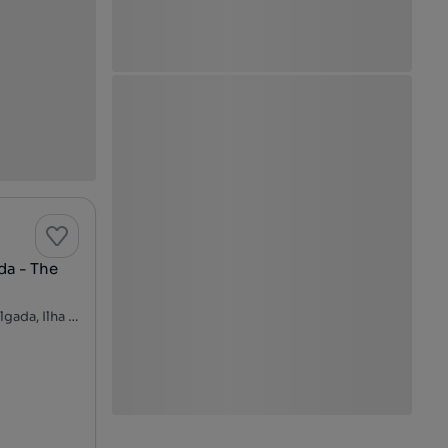
da - The
Rua Luís Soares de Sousa, Ponta Delgada (São José), Ponta Delgada, Ilha de São Miguel