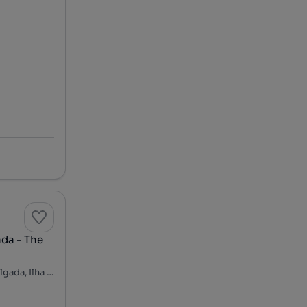
da - The
Rua Luís Soares de Sousa, Ponta Delgada (São José), Ponta Delgada, Ilha de São Miguel