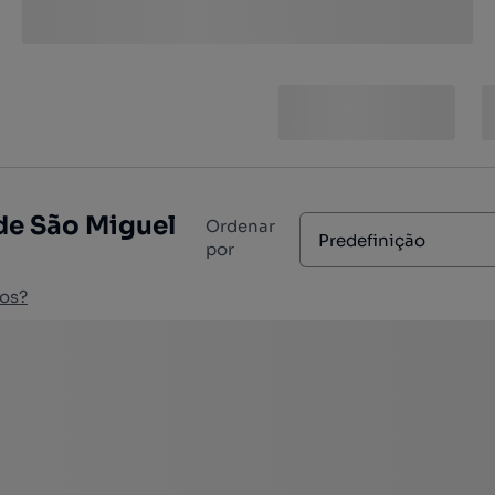
de São Miguel
Ordenar
Predefinição
por
os?