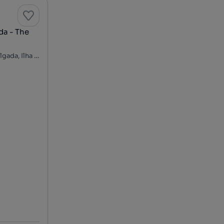
da - The
Rua Luís Soares de Sousa, Ponta Delgada (São José), Ponta Delgada, Ilha de São Miguel