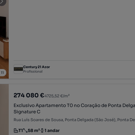
Century 21 Azor
Profissional
/
11
274 080 €
4725,52 €/m²
Exclusivo Apartamento T0 no Coração de Ponta Delga
Signature C
T1
58 m²
1 andar
Tipologia
Preço por metro quadrado
Andar