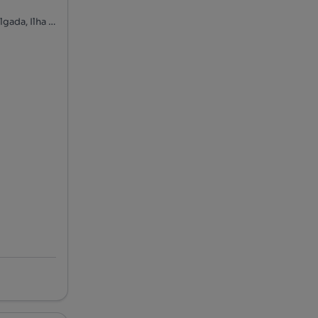
Rua Luís Soares de Sousa, Ponta Delgada (São José), Ponta Delgada, Ilha de São Miguel