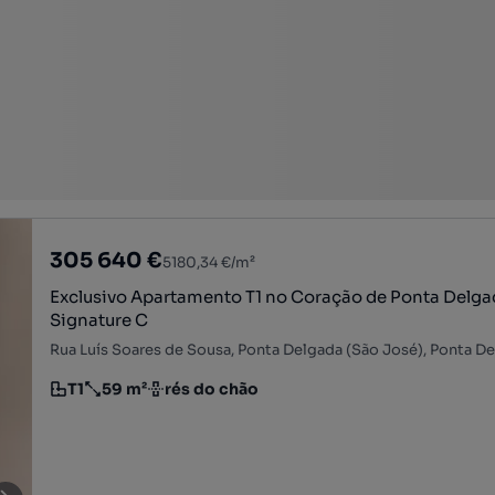
305 640 €
5180,34 €/m²
Exclusivo Apartamento T1 no Coração de Ponta Delga
Signature C
T1
59 m²
rés do chão
Tipologia
Preço por metro quadrado
Andar