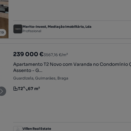
Merito-Invest, Mediação Imobiliária, Lda
Profissional
/
19
239 000 €
3567,16 €/m²
Apartamento T2 Novo com Varanda no Condomínio Q
Assento - G...
Guardizela, Guimarães, Braga
T2
67 m²
Tipologia
Preço por metro quadrado
Villen Real Estate