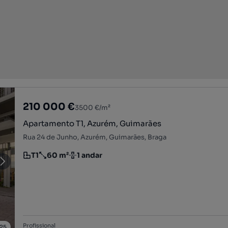
210 000 €
3500 €/m²
Apartamento T1, Azurém, Guimarães
Rua 24 de Junho, Azurém, Guimarães, Braga
T1
60 m²
1 andar
Tipologia
Preço por metro quadrado
Andar
Profissional
25