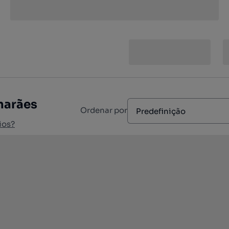
marães
Ordenar por
Predefinição
ios?