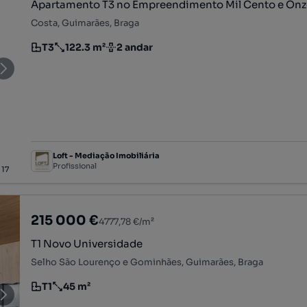
Apartamento T3 no Empreendimento Mil Cento e Onz
Costa, Guimarães, Braga
T3
122.3 m²
2 andar
Tipologia
Preço por metro quadrado
Andar
Loft - Mediação Imobiliária
Profissional
/
17
215 000 €
4777,78 €/m²
T1 Novo Universidade
Selho São Lourenço e Gominhães, Guimarães, Braga
T1
45 m²
Tipologia
Preço por metro quadrado