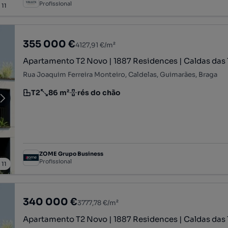
Profissional
/
11
355 000 €
4127,91 €/m²
Apartamento T2 Novo | 1887 Residences | Caldas das 
Rua Joaquim Ferreira Monteiro, Caldelas, Guimarães, Braga
T2
86 m²
rés do chão
Tipologia
Preço por metro quadrado
Andar
ZOME Grupo Business
Profissional
/
11
340 000 €
3777,78 €/m²
Apartamento T2 Novo | 1887 Residences | Caldas das 