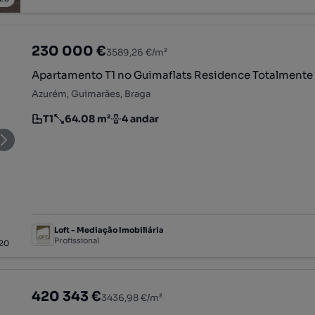
230 000 €
3589,26 €/m²
Apartamento T1 no Guimaflats Residence Totalmente
Azurém, Guimarães, Braga
T1
64.08 m²
4 andar
Tipologia
Preço por metro quadrado
Andar
Loft - Mediação Imobiliária
Profissional
20
420 343 €
3436,98 €/m²