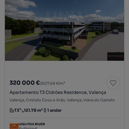
320 000 €
2627,69 €/m²
Apartamento T3 Cidrões Residence, Valença
Valença, Cristelo Covo e Arão, Valença, Viana do Castelo
T3
121.78 m²
1 andar
Tipologia
Preço por metro quadrado
Andar
UNU FOX RIVER
Profissional