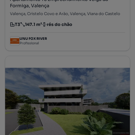
Formiga, Valença
Valença, Cristelo Covo e Arão, Valença, Viana do Castelo
T3
147.1 m²
rés do chão
Tipologia
Preço por metro quadrado
Andar
UNU FOX RIVER
Profissional