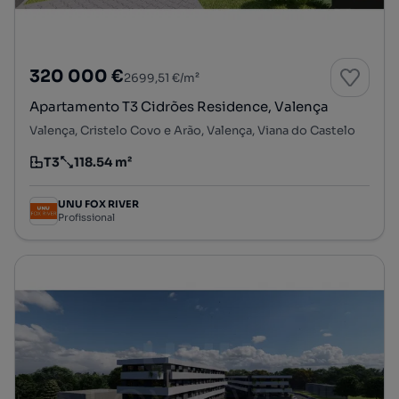
320 000 €
2699,51 €/m²
Apartamento T3 Cidrões Residence, Valença
Valença, Cristelo Covo e Arão, Valença, Viana do Castelo
T3
118.54 m²
Tipologia
Preço por metro quadrado
UNU FOX RIVER
Profissional