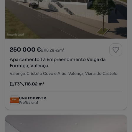
250 000 €
2118,29 €/m²
Apartamento T3 Empreendimento Veiga da
Formiga, Valença
Valença, Cristelo Covo e Arão, Valença, Viana do Castelo
T3
118.02 m²
Tipologia
Preço por metro quadrado
UNU FOX RIVER
Profissional