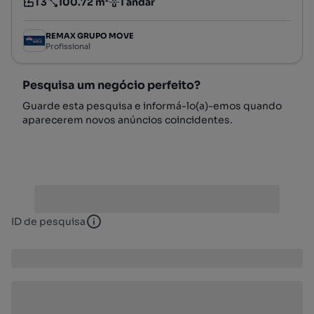
T3
100.72 m²
1 andar
Tipologia
Preço por metro quadrado
Andar
REMAX GRUPO MOVE
Profissional
Pesquisa um negócio perfeito?
Guarde esta pesquisa e informá-lo(a)-emos quando
aparecerem novos anúncios coincidentes.
ID de pesquisa
ID de pesquisa