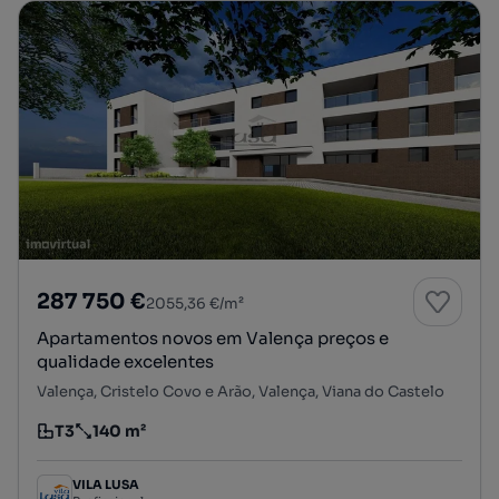
287 750 €
2055,36 €/m²
Apartamentos novos em Valença preços e
qualidade excelentes
Valença, Cristelo Covo e Arão, Valença, Viana do Castelo
T3
140 m²
Tipologia
Preço por metro quadrado
VILA LUSA