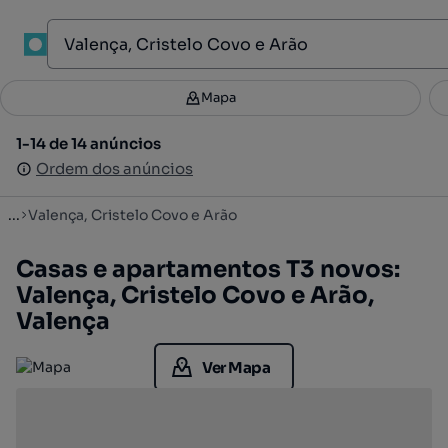
1
Mapa
Mapa
Filtros
Guardar pesquisa
3
1-14 de 14 anúncios
1-14 de 14 anúncios
Ordenar
Ordem dos anúncios
Ordem dos anúncios
...
Valença, Cristelo Covo e Arão
Casas e apartamentos T3 novos:
Valença, Cristelo Covo e Arão,
Valença
Ver Mapa