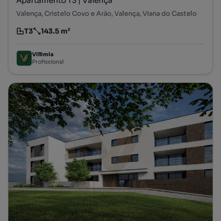
Apartamento T3 | Valença
Valença, Cristelo Covo e Arão, Valença, Viana do Castelo
T3
143.5 m²
Tipologia
Preço por metro quadrado
Villimia
Profissional