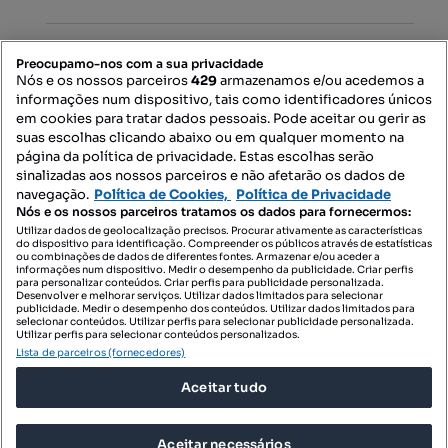
PORTAIS
Preocupamo-nos com a sua privacidade
Nós e os nossos parceiros
429
armazenamos e/ou acedemos a
informações num dispositivo, tais como identificadores únicos
Mapa do Site
em cookies para tratar dados pessoais. Pode aceitar ou gerir as
suas escolhas clicando abaixo ou em qualquer momento na
página da política de privacidade. Estas escolhas serão
sinalizadas aos nossos parceiros e não afetarão os dados de
Contacte-nos
navegação.
Política de Cookies,
Política de Privacidade
Nós e os nossos parceiros tratamos os dados para fornecermos:
Utilizar dados de geolocalização precisos. Procurar ativamente as características
do dispositivo para identificação. Compreender os públicos através de estatísticas
SIGA-NOS:
ou combinações de dados de diferentes fontes. Armazenar e/ou aceder a
informações num dispositivo. Medir o desempenho da publicidade. Criar perfis
para personalizar conteúdos. Criar perfis para publicidade personalizada.
Desenvolver e melhorar serviços. Utilizar dados limitados para selecionar
publicidade. Medir o desempenho dos conteúdos. Utilizar dados limitados para
selecionar conteúdos. Utilizar perfis para selecionar publicidade personalizada.
DESCARREGAR NA:
Utilizar perfis para selecionar conteúdos personalizados.
Lista de parceiros (fornecedores)
Aceitar tudo
Aceitar necessários
© 2026 Imovirtual.com, OLX Portugal, S.A.