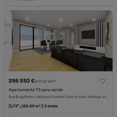
298 930 €
2471,52 €/m²
Apartamento T3 para venda
Rua Bogalheira, Valença, Cristelo Covo e Arão, Valença, Viana do Castelo
T3
120.95 m²
2 andar
Tipologia
Preço por metro quadrado
Andar