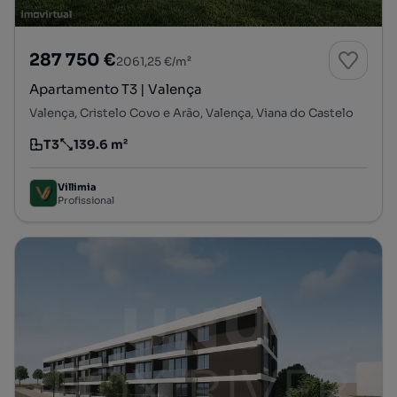
287 750 €
2061,25 €/m²
Apartamento T3 | Valença
Valença, Cristelo Covo e Arão, Valença, Viana do Castelo
T3
139.6 m²
Tipologia
Preço por metro quadrado
Villimia
Profissional