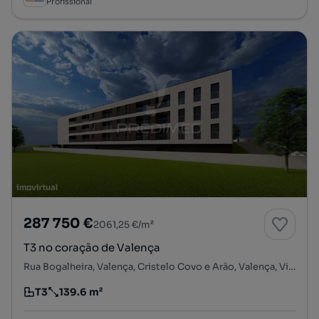
Profissional
287 750 €
2061,25 €/m²
T3 no coração de Valença
Rua Bogalheira, Valença, Cristelo Covo e Arão, Valença, Viana do Castelo
T3
139.6 m²
Tipologia
Preço por metro quadrado