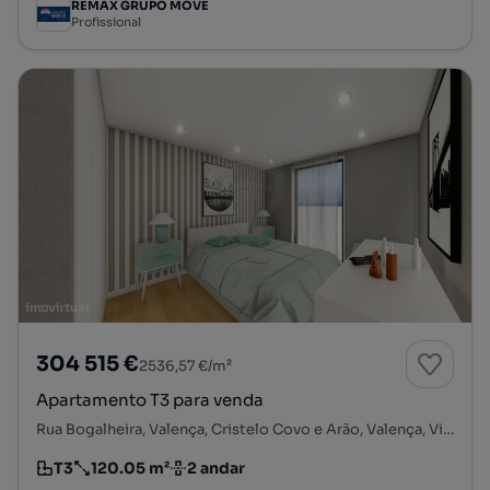
REMAX GRUPO MOVE
Profissional
304 515 €
2536,57 €/m²
Apartamento T3 para venda
Rua Bogalheira, Valença, Cristelo Covo e Arão, Valença, Viana do Castelo
T3
120.05 m²
2 andar
Tipologia
Preço por metro quadrado
Andar