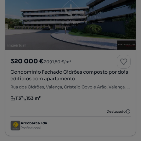
320 000 €
2091,50 €/m²
Condomínio Fechado Cidrões composto por dois
edifícios com apartamento
Rua dos Cidrões, Valença, Cristelo Covo e Arão, Valença, Viana do Castelo
T3
153 m²
Tipologia
Preço por metro quadrado
Destacado
Arcobarca Lda
Profissional