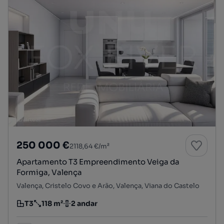
250 000 €
2118,64 €/m²
Apartamento T3 Empreendimento Veiga da
Formiga, Valença
Valença, Cristelo Covo e Arão, Valença, Viana do Castelo
T3
118 m²
2 andar
Tipologia
Preço por metro quadrado
Andar