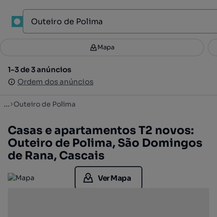
1
Mapa
Mapa
Filtros
Guardar pesquisa
3
1-3 de 3 anúncios
1-3 de 3 anúncios
Ordenar
Ordem dos anúncios
Ordem dos anúncios
...
Outeiro de Polima
Casas e apartamentos T2 novos:
Outeiro de Polima, São Domingos
de Rana, Cascais
Ver Mapa