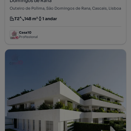
Domingos de Rana
Outeiro de Polima, São Domingos de Rana, Cascais, Lisboa
T2
148 m²
1 andar
Tipologia
Preço por metro quadrado
Andar
Casa10
Profissional