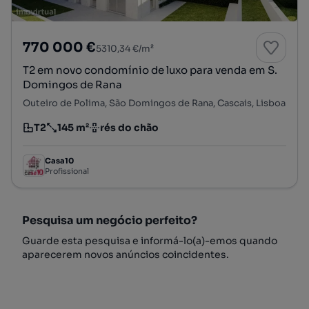
770 000 €
5310,34 €/m²
T2 em novo condomínio de luxo para venda em S.
Domingos de Rana
Outeiro de Polima, São Domingos de Rana, Cascais, Lisboa
T2
145 m²
rés do chão
Tipologia
Preço por metro quadrado
Andar
Casa10
Profissional
Pesquisa um negócio perfeito?
Guarde esta pesquisa e informá-lo(a)-emos quando
aparecerem novos anúncios coincidentes.