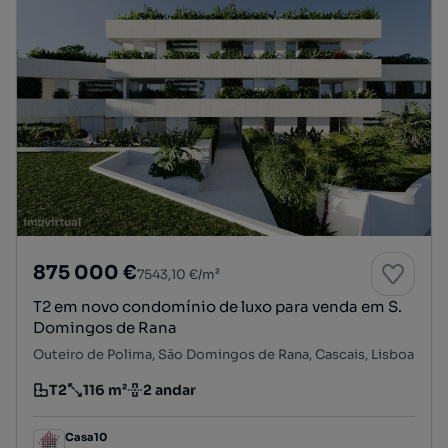
875 000 €
7543,10 €/m²
T2 em novo condomínio de luxo para venda em S.
Domingos de Rana
Outeiro de Polima, São Domingos de Rana, Cascais, Lisboa
T2
116 m²
2 andar
Tipologia
Preço por metro quadrado
Andar
Casa10