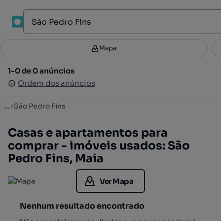
1
Mapa
Mapa
Filtros
Guardar pesquisa
3
1-0 de 0 anúncios
1-0 de 0 anúncios
Ordenar
Ordem dos anúncios
Ordem dos anúncios
...
São Pedro Fins
Casas e apartamentos para
comprar - imóveis usados: São
Pedro Fins, Maia
Ver Mapa
Nenhum resultado encontrado