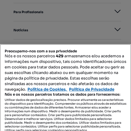
Para Profissionais
Notícias
PORTAIS
Preocupamo-nos com a sua privacidade
Nós e os nossos parceiros
429
armazenamos e/ou acedemos a
informações num dispositivo, tais como identificadores únicos
Mapa do Site
em cookies para tratar dados pessoais. Pode aceitar ou gerir as
suas escolhas clicando abaixo ou em qualquer momento na
página da política de privacidade. Estas escolhas serão
sinalizadas aos nossos parceiros e não afetarão os dados de
Contacte-nos
navegação.
Política de Cookies,
Política de Privacidade
Nós e os nossos parceiros tratamos os dados para fornecermos:
Utilizar dados de geolocalização precisos. Procurar ativamente as características
do dispositivo para identificação. Compreender os públicos através de estatísticas
SIGA-NOS:
ou combinações de dados de diferentes fontes. Armazenar e/ou aceder a
informações num dispositivo. Medir o desempenho da publicidade. Criar perfis
para personalizar conteúdos. Criar perfis para publicidade personalizada.
Desenvolver e melhorar serviços. Utilizar dados limitados para selecionar
publicidade. Medir o desempenho dos conteúdos. Utilizar dados limitados para
selecionar conteúdos. Utilizar perfis para selecionar publicidade personalizada.
DESCARREGAR NA:
Utilizar perfis para selecionar conteúdos personalizados.