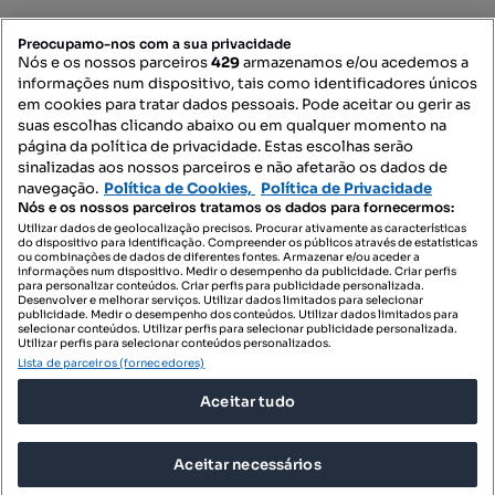
PORTAIS
Preocupamo-nos com a sua privacidade
Nós e os nossos parceiros
429
armazenamos e/ou acedemos a
informações num dispositivo, tais como identificadores únicos
Mapa do Site
em cookies para tratar dados pessoais. Pode aceitar ou gerir as
suas escolhas clicando abaixo ou em qualquer momento na
página da política de privacidade. Estas escolhas serão
sinalizadas aos nossos parceiros e não afetarão os dados de
Contacte-nos
navegação.
Política de Cookies,
Política de Privacidade
Nós e os nossos parceiros tratamos os dados para fornecermos:
Utilizar dados de geolocalização precisos. Procurar ativamente as características
do dispositivo para identificação. Compreender os públicos através de estatísticas
SIGA-NOS:
ou combinações de dados de diferentes fontes. Armazenar e/ou aceder a
informações num dispositivo. Medir o desempenho da publicidade. Criar perfis
para personalizar conteúdos. Criar perfis para publicidade personalizada.
Desenvolver e melhorar serviços. Utilizar dados limitados para selecionar
publicidade. Medir o desempenho dos conteúdos. Utilizar dados limitados para
selecionar conteúdos. Utilizar perfis para selecionar publicidade personalizada.
DESCARREGAR NA:
Utilizar perfis para selecionar conteúdos personalizados.
Lista de parceiros (fornecedores)
Aceitar tudo
Aceitar necessários
© 2026 Imovirtual.com, OLX Portugal, S.A.