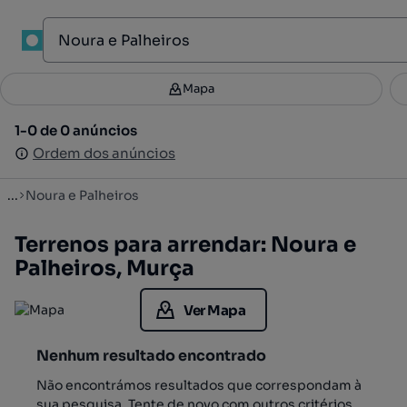
1
Mapa
Mapa
Filtros
Guardar pesquisa
3
1-0 de 0 anúncios
1-0 de 0 anúncios
Ordenar
Ordem dos anúncios
Ordem dos anúncios
...
Noura e Palheiros
Terrenos para arrendar: Noura e
Palheiros, Murça
Ver Mapa
Nenhum resultado encontrado
Não encontrámos resultados que correspondam à
sua pesquisa. Tente de novo com outros critérios