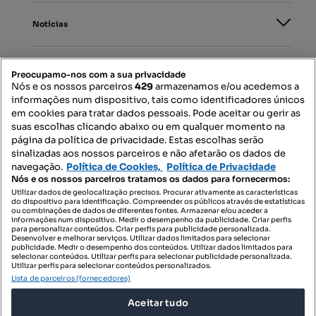
Notícias
PORTAIS
Preocupamo-nos com a sua privacidade
Nós e os nossos parceiros
429
armazenamos e/ou acedemos a
informações num dispositivo, tais como identificadores únicos
Mapa do Site
em cookies para tratar dados pessoais. Pode aceitar ou gerir as
suas escolhas clicando abaixo ou em qualquer momento na
página da política de privacidade. Estas escolhas serão
sinalizadas aos nossos parceiros e não afetarão os dados de
Contacte-nos
navegação.
Política de Cookies,
Política de Privacidade
Nós e os nossos parceiros tratamos os dados para fornecermos:
Utilizar dados de geolocalização precisos. Procurar ativamente as características
do dispositivo para identificação. Compreender os públicos através de estatísticas
SIGA-NOS:
ou combinações de dados de diferentes fontes. Armazenar e/ou aceder a
informações num dispositivo. Medir o desempenho da publicidade. Criar perfis
para personalizar conteúdos. Criar perfis para publicidade personalizada.
Desenvolver e melhorar serviços. Utilizar dados limitados para selecionar
publicidade. Medir o desempenho dos conteúdos. Utilizar dados limitados para
selecionar conteúdos. Utilizar perfis para selecionar publicidade personalizada.
DESCARREGAR NA:
Utilizar perfis para selecionar conteúdos personalizados.
Lista de parceiros (fornecedores)
Aceitar tudo