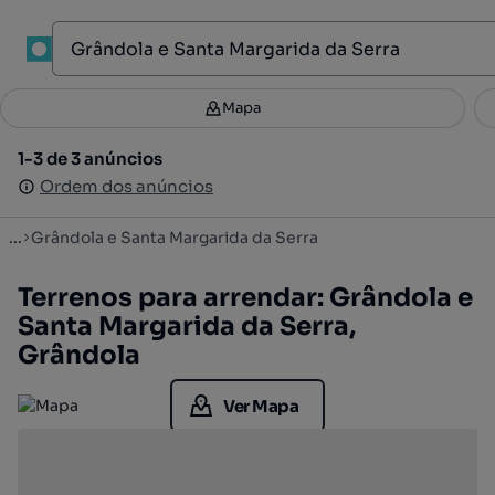
1
Mapa
Mapa
Filtros
Guardar pesquisa
3
1-3 de 3 anúncios
1-3 de 3 anúncios
Ordenar
Ordem dos anúncios
Ordem dos anúncios
...
Grândola e Santa Margarida da Serra
Terrenos para arrendar: Grândola e
Santa Margarida da Serra,
Grândola
Ver Mapa