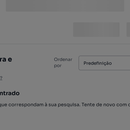
ra e
Ordenar
Predefinição
por
?
ntrado
ue correspondam à sua pesquisa. Tente de novo com 