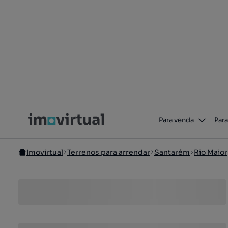
Para venda
Para
Imovirtual
Terrenos para arrendar
Santarém
Rio Maior