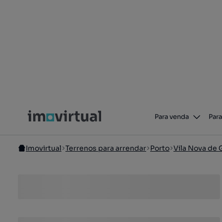
Para venda
Para
Imovirtual
Terrenos para arrendar
Porto
Vila Nova de 