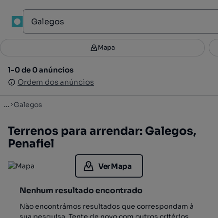
1
Mapa
Mapa
Filtros
Guardar pesquisa
3
1-0 de 0 anúncios
1-0 de 0 anúncios
Ordenar
Ordem dos anúncios
Ordem dos anúncios
...
Galegos
Terrenos para arrendar: Galegos,
Penafiel
Ver Mapa
Nenhum resultado encontrado
Não encontrámos resultados que correspondam à
sua pesquisa. Tente de novo com outros critérios