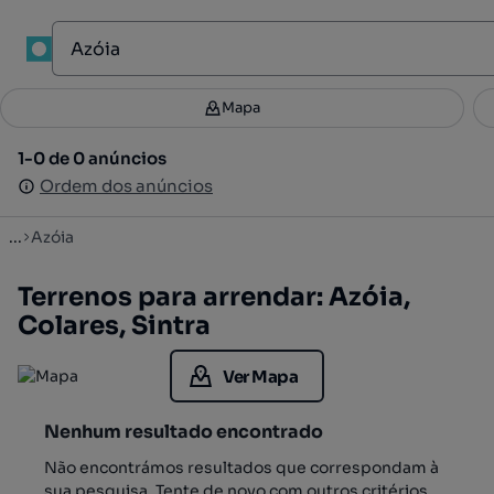
1
Mapa
Mapa
Filtros
Guardar pesquisa
3
1-0 de 0 anúncios
1-0 de 0 anúncios
Ordenar
Ordem dos anúncios
Ordem dos anúncios
...
Azóia
Terrenos para arrendar: Azóia,
Colares, Sintra
Ver Mapa
Nenhum resultado encontrado
Não encontrámos resultados que correspondam à
sua pesquisa. Tente de novo com outros critérios