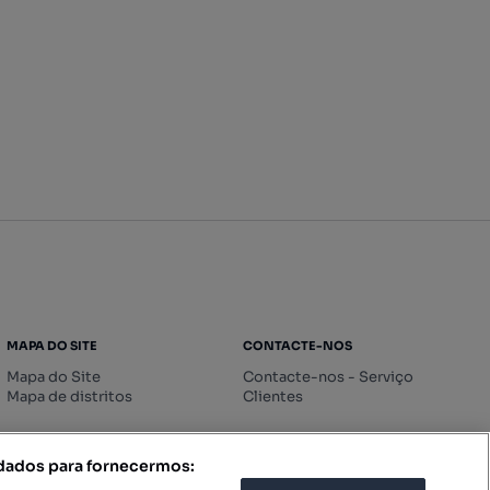
MAPA DO SITE
CONTACTE-NOS
Mapa do Site
Contacte-nos - Serviço
Mapa de distritos
Clientes
 dados para fornecermos: