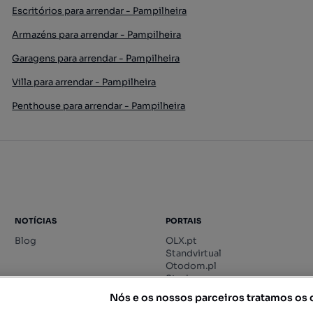
Escritórios para arrendar - Pampilheira
Armazéns para arrendar - Pampilheira
Garagens para arrendar - Pampilheira
Villa para arrendar - Pampilheira
Penthouse para arrendar - Pampilheira
NOTÍCIAS
PORTAIS
Blog
OLX.pt
Standvirtual
Otodom.pl
Storia.ro
Nós e os nossos parceiros tratamos os