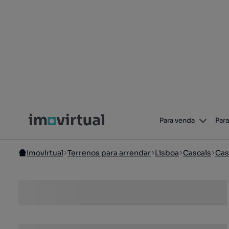
Para venda
Para
Imovirtual
Terrenos para arrendar
Lisboa
Cascais
Cas