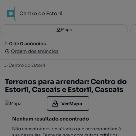
1
Mapa
Mapa
Filtros
Guardar pesquisa
3
1-0 de 0 anúncios
1-0 de 0 anúncios
Ordenar
Ordem dos anúncios
Ordem dos anúncios
...
Centro do Estoril
Terrenos para arrendar: Centro do
Estoril, Cascais e Estoril, Cascais
Ver Mapa
Nenhum resultado encontrado
Não encontrámos resultados que correspondam à
sua pesquisa. Tente de novo com outros critérios