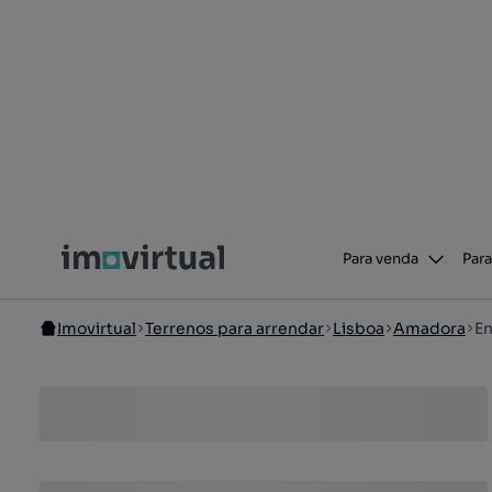
Para venda
Para
Imovirtual
Terrenos para arrendar
Lisboa
Amadora
En