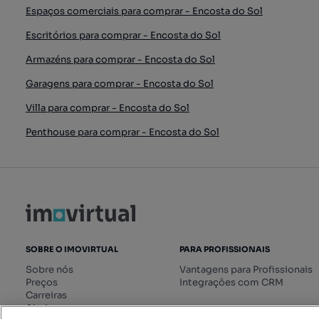
Espaços comerciais para comprar - Encosta do Sol
Escritórios para comprar - Encosta do Sol
Armazéns para comprar - Encosta do Sol
Garagens para comprar - Encosta do Sol
Villa para comprar - Encosta do Sol
Penthouse para comprar - Encosta do Sol
SOBRE O IMOVIRTUAL
PARA PROFISSIONAIS
Sobre nós
Vantagens para Profissionais
Preços
Integrações com CRM
Carreiras
Ajuda