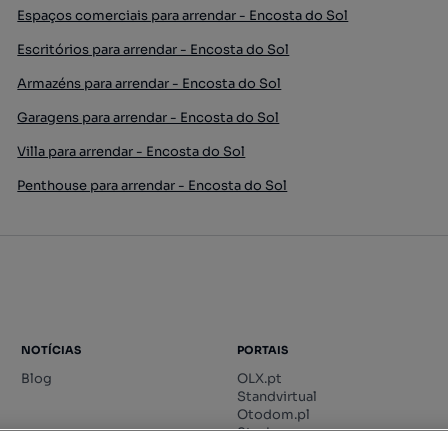
Espaços comerciais para arrendar - Encosta do Sol
Escritórios para arrendar - Encosta do Sol
Armazéns para arrendar - Encosta do Sol
Garagens para arrendar - Encosta do Sol
Villa para arrendar - Encosta do Sol
Penthouse para arrendar - Encosta do Sol
NOTÍCIAS
PORTAIS
Blog
OLX.pt
Standvirtual
Otodom.pl
Storia.ro