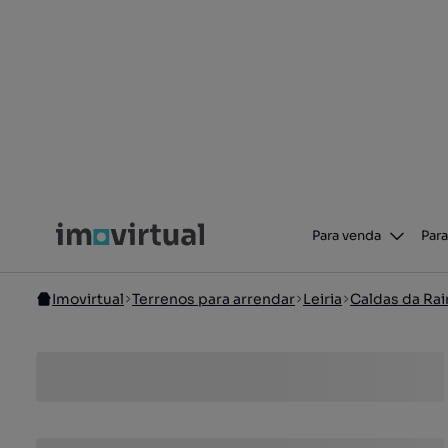
Para venda
Para
Imovirtual
Terrenos para arrendar
Leiria
Caldas da Ra