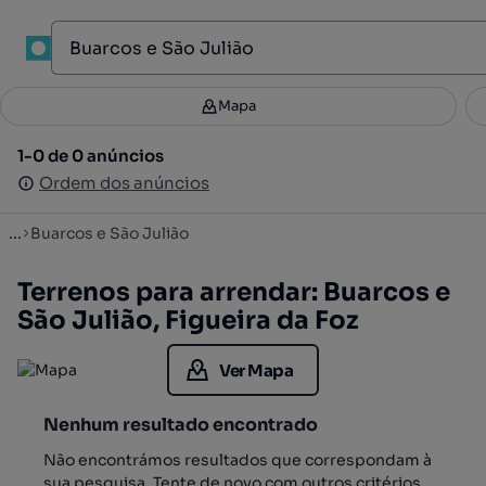
1
Mapa
Mapa
Filtros
Guardar pesquisa
3
1-0 de 0 anúncios
1-0 de 0 anúncios
Ordenar
Ordem dos anúncios
Ordem dos anúncios
...
Buarcos e São Julião
Terrenos para arrendar: Buarcos e
São Julião, Figueira da Foz
Ver Mapa
Nenhum resultado encontrado
Não encontrámos resultados que correspondam à
sua pesquisa. Tente de novo com outros critérios