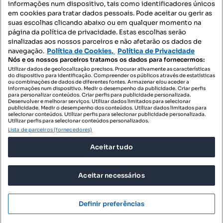
informações num dispositivo, tais como identificadores únicos
Mapa do Site
em cookies para tratar dados pessoais. Pode aceitar ou gerir as
suas escolhas clicando abaixo ou em qualquer momento na
página da política de privacidade. Estas escolhas serão
sinalizadas aos nossos parceiros e não afetarão os dados de
Contacte-nos
navegação.
Política de Cookies,
Política de Privacidade
Nós e os nossos parceiros tratamos os dados para fornecermos:
Utilizar dados de geolocalização precisos. Procurar ativamente as características
do dispositivo para identificação. Compreender os públicos através de estatísticas
SIGA-NOS:
ou combinações de dados de diferentes fontes. Armazenar e/ou aceder a
informações num dispositivo. Medir o desempenho da publicidade. Criar perfis
para personalizar conteúdos. Criar perfis para publicidade personalizada.
Desenvolver e melhorar serviços. Utilizar dados limitados para selecionar
publicidade. Medir o desempenho dos conteúdos. Utilizar dados limitados para
selecionar conteúdos. Utilizar perfis para selecionar publicidade personalizada.
DESCARREGAR NA:
Utilizar perfis para selecionar conteúdos personalizados.
Lista de parceiros (fornecedores)
Aceitar tudo
Aceitar necessários
© 2026 Imovirtual.com, OLX Portugal, S.A.
TERMOS DE UTILIZAÇÃO
Definir preferências
POLÍTICA DE PRIVACIDADE
CONFIGURAÇÕES DE PRIVACIDADE