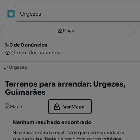
1
Mapa
Mapa
Filtros
Guardar pesquisa
3
1-0 de 0 anúncios
1-0 de 0 anúncios
Ordenar
Ordem dos anúncios
Ordem dos anúncios
...
Urgezes
Terrenos para arrendar: Urgezes,
Guimarães
Ver Mapa
Nenhum resultado encontrado
Não encontrámos resultados que correspondam à
sua pesquisa. Tente de novo com outros critérios