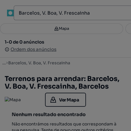
1
Mapa
Mapa
Filtros
Guardar pesquisa
3
1-0 de 0 anúncios
1-0 de 0 anúncios
Ordenar
Ordem dos anúncios
Ordem dos anúncios
...
Barcelos, V. Boa, V. Frescainha
Terrenos para arrendar: Barcelos,
V. Boa, V. Frescainha, Barcelos
Ver Mapa
Nenhum resultado encontrado
Não encontrámos resultados que correspondam à
sua pesquisa. Tente de novo com outros critérios