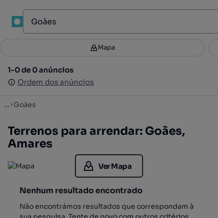
1
Mapa
Mapa
Filtros
Guardar pesquisa
3
1-0 de 0 anúncios
1-0 de 0 anúncios
Ordenar
Ordem dos anúncios
Ordem dos anúncios
...
Goães
Terrenos para arrendar: Goães,
Amares
Ver Mapa
Nenhum resultado encontrado
Não encontrámos resultados que correspondam à
sua pesquisa. Tente de novo com outros critérios