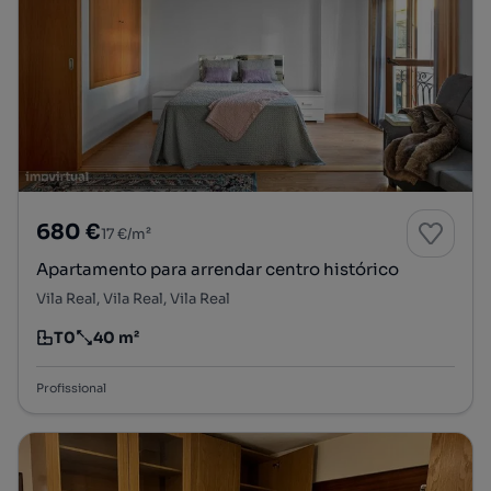
680 €
17 €/m²
Apartamento para arrendar centro histórico
Vila Real, Vila Real, Vila Real
T0
40 m²
Tipologia
Preço por metro quadrado
Profissional