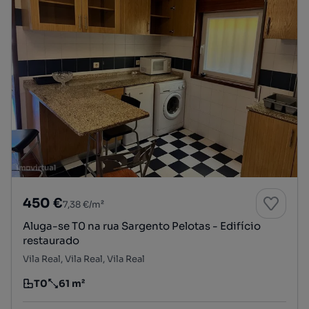
450 €
7,38 €/m²
Aluga-se T0 na rua Sargento Pelotas - Edifício
restaurado
Vila Real, Vila Real, Vila Real
T0
61 m²
Tipologia
Preço por metro quadrado