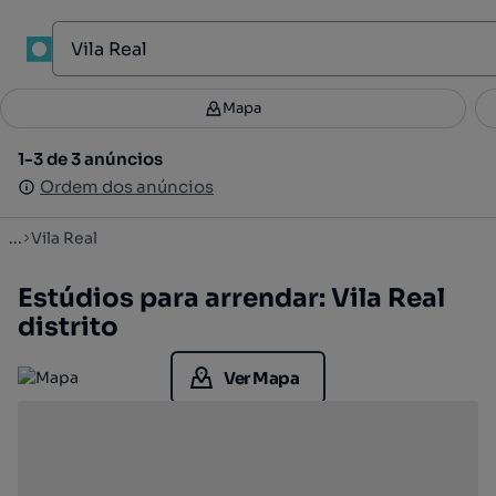
Mapa
Mapa
Filtros
Guardar pesquisa
3
1-3 de 3 anúncios
1-3 de 3 anúncios
Ordenar
Ordem dos anúncios
Ordem dos anúncios
...
Vila Real
Estúdios para arrendar: Vila Real
distrito
Ver Mapa