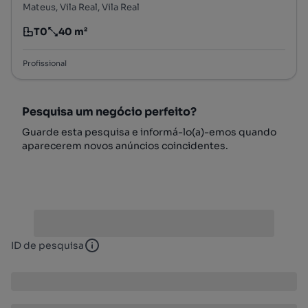
Mateus, Vila Real, Vila Real
T0
40 m²
Tipologia
Preço por metro quadrado
Profissional
Pesquisa um negócio perfeito?
Guarde esta pesquisa e informá-lo(a)-emos quando
aparecerem novos anúncios coincidentes.
ID de pesquisa
ID de pesquisa