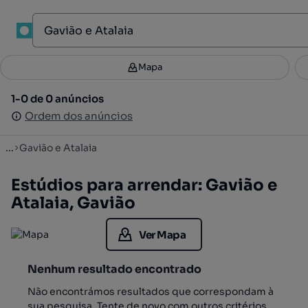
1
Mapa
Mapa
Filtros
Guardar pesquisa
3
1-0 de 0 anúncios
1-0 de 0 anúncios
Ordenar
Ordem dos anúncios
Ordem dos anúncios
...
Gavião e Atalaia
Estúdios para arrendar: Gavião e
Atalaia, Gavião
Ver Mapa
Nenhum resultado encontrado
Não encontrámos resultados que correspondam à
sua pesquisa. Tente de novo com outros critérios