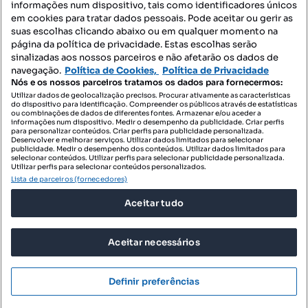
informações num dispositivo, tais como identificadores únicos
Mapa do Site
em cookies para tratar dados pessoais. Pode aceitar ou gerir as
suas escolhas clicando abaixo ou em qualquer momento na
página da política de privacidade. Estas escolhas serão
sinalizadas aos nossos parceiros e não afetarão os dados de
Contacte-nos
navegação.
Política de Cookies,
Política de Privacidade
Nós e os nossos parceiros tratamos os dados para fornecermos:
Utilizar dados de geolocalização precisos. Procurar ativamente as características
do dispositivo para identificação. Compreender os públicos através de estatísticas
SIGA-NOS:
ou combinações de dados de diferentes fontes. Armazenar e/ou aceder a
informações num dispositivo. Medir o desempenho da publicidade. Criar perfis
para personalizar conteúdos. Criar perfis para publicidade personalizada.
Desenvolver e melhorar serviços. Utilizar dados limitados para selecionar
publicidade. Medir o desempenho dos conteúdos. Utilizar dados limitados para
selecionar conteúdos. Utilizar perfis para selecionar publicidade personalizada.
DESCARREGAR NA:
Utilizar perfis para selecionar conteúdos personalizados.
Lista de parceiros (fornecedores)
Aceitar tudo
Aceitar necessários
© 2026 Imovirtual.com, OLX Portugal, S.A.
TERMOS DE UTILIZAÇÃO
Definir preferências
POLÍTICA DE PRIVACIDADE
CONFIGURAÇÕES DE PRIVACIDADE