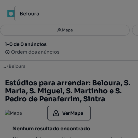
1
Mapa
Mapa
Filtros
Guardar pesquisa
3
1-0 de 0 anúncios
1-0 de 0 anúncios
Ordenar
Ordem dos anúncios
Ordem dos anúncios
...
Beloura
Estúdios para arrendar: Beloura, S.
Maria, S. Miguel, S. Martinho e S.
Pedro de Penaferrim, Sintra
Ver Mapa
Nenhum resultado encontrado