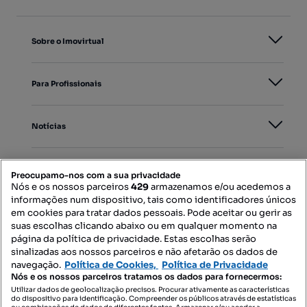
Sobre o Imovirtual
Para Profissionais
Notícias
PORTAIS
Preocupamo-nos com a sua privacidade
Nós e os nossos parceiros
429
armazenamos e/ou acedemos a
informações num dispositivo, tais como identificadores únicos
Mapa do Site
em cookies para tratar dados pessoais. Pode aceitar ou gerir as
suas escolhas clicando abaixo ou em qualquer momento na
página da política de privacidade. Estas escolhas serão
sinalizadas aos nossos parceiros e não afetarão os dados de
Contacte-nos
navegação.
Política de Cookies,
Política de Privacidade
Nós e os nossos parceiros tratamos os dados para fornecermos:
Utilizar dados de geolocalização precisos. Procurar ativamente as características
do dispositivo para identificação. Compreender os públicos através de estatísticas
SIGA-NOS: