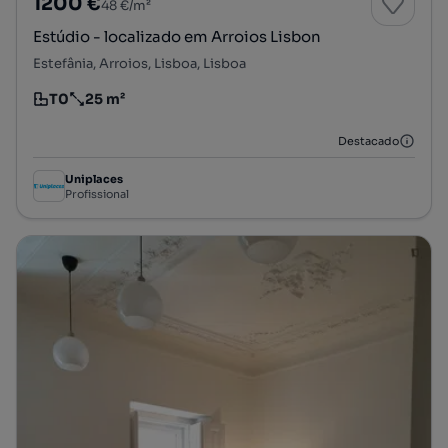
1200 €
48 €/m²
Estúdio - localizado em Arroios Lisbon
Estefânia, Arroios, Lisboa, Lisboa
T0
25 m²
Tipologia
Preço por metro quadrado
Destacado
Uniplaces
Profissional