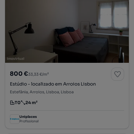
800 €
33,33 €/m²
Estúdio - localizado em Arroios Lisbon
Estefânia, Arroios, Lisboa, Lisboa
T0
24 m²
Tipologia
Preço por metro quadrado
Uniplaces
Profissional