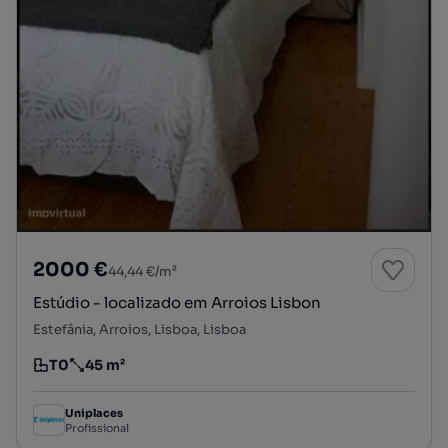
2000 €
44,44 €/m²
Estúdio - localizado em Arroios Lisbon
Estefânia, Arroios, Lisboa, Lisboa
T0
45 m²
Tipologia
Preço por metro quadrado
Uniplaces
Profissional