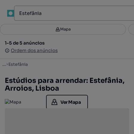
1
Mapa
Mapa
Filtros
Guardar pesquisa
3
1-5 de 5 anúncios
1-5 de 5 anúncios
Ordenar
Ordem dos anúncios
Ordem dos anúncios
...
Estefânia
Estúdios para arrendar: Estefânia,
Arroios, Lisboa
Ver Mapa