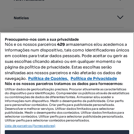
Notícias
PORTAIS
Preocupamo-nos com a sua privacidade
Nós e os nossos parceiros
429
armazenamos e/ou acedemos a
informações num dispositivo, tais como identificadores únicos
Mapa do Site
em cookies para tratar dados pessoais. Pode aceitar ou gerir as
suas escolhas clicando abaixo ou em qualquer momento na
página da política de privacidade. Estas escolhas serão
sinalizadas aos nossos parceiros e não afetarão os dados de
Contacte-nos
navegação.
Política de Cookies,
Política de Privacidade
Nós e os nossos parceiros tratamos os dados para fornecermos:
Utilizar dados de geolocalização precisos. Procurar ativamente as características
do dispositivo para identificação. Compreender os públicos através de estatísticas
SIGA-NOS:
ou combinações de dados de diferentes fontes. Armazenar e/ou aceder a
informações num dispositivo. Medir o desempenho da publicidade. Criar perfis
para personalizar conteúdos. Criar perfis para publicidade personalizada.
Desenvolver e melhorar serviços. Utilizar dados limitados para selecionar
publicidade. Medir o desempenho dos conteúdos. Utilizar dados limitados para
selecionar conteúdos. Utilizar perfis para selecionar publicidade personalizada.
DESCARREGAR NA:
Utilizar perfis para selecionar conteúdos personalizados.
Lista de parceiros (fornecedores)