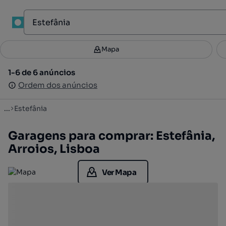
1
Mapa
Mapa
Filtros
Guardar pesquisa
2
1-6 de 6 anúncios
1-6 de 6 anúncios
Ordenar
Ordem dos anúncios
Ordem dos anúncios
...
Estefânia
Garagens para comprar: Estefânia,
Arroios, Lisboa
Ver Mapa