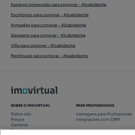
Espaços comerciais para comprar - Alcabideche
Escritórios para comprar - Alcabideche
Armazéns para comprar - Alcabideche
Garagens para comprar - Alcabideche
Villa para comprar - Alcabideche
Penthouse para comprar - Alcabideche
SOBRE O IMOVIRTUAL
PARA PROFISSIONAIS
Sobre nós
Vantagens para Profissionais
Preços
Integrações com CRM
Carreiras
Ajuda