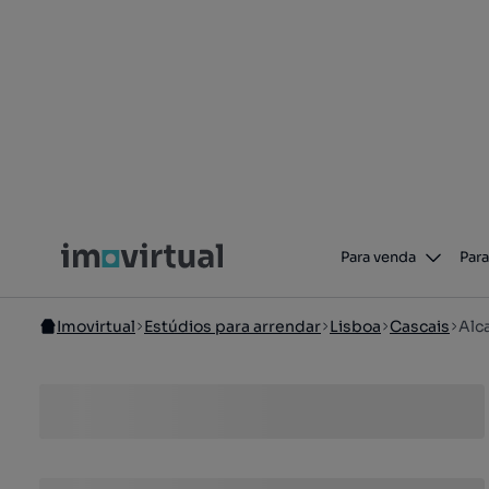
Para venda
Para
Imovirtual
Estúdios para arrendar
Lisboa
Cascais
Alc