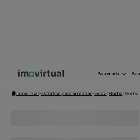
Para venda
Para
Imovirtual
Estúdios para arrendar
Évora
Borba
Borba 