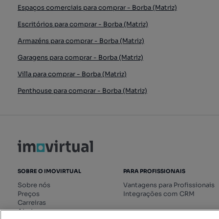
Espaços comerciais para comprar - Borba (Matriz)
Escritórios para comprar - Borba (Matriz)
Armazéns para comprar - Borba (Matriz)
Garagens para comprar - Borba (Matriz)
Villa para comprar - Borba (Matriz)
Penthouse para comprar - Borba (Matriz)
SOBRE O IMOVIRTUAL
PARA PROFISSIONAIS
Sobre nós
Vantagens para Profissionais
Preços
Integrações com CRM
Carreiras
Ajuda