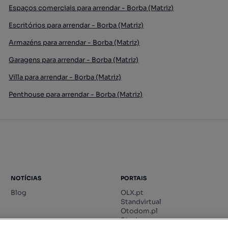
Espaços comerciais para arrendar - Borba (Matriz)
Escritórios para arrendar - Borba (Matriz)
Armazéns para arrendar - Borba (Matriz)
Garagens para arrendar - Borba (Matriz)
Villa para arrendar - Borba (Matriz)
Penthouse para arrendar - Borba (Matriz)
NOTÍCIAS
PORTAIS
Blog
OLX.pt
Standvirtual
Otodom.pl
Storia.ro