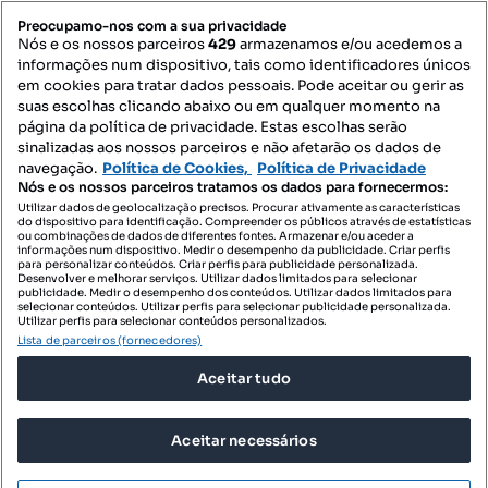
PORTAIS
Preocupamo-nos com a sua privacidade
Nós e os nossos parceiros
429
armazenamos e/ou acedemos a
informações num dispositivo, tais como identificadores únicos
Mapa do Site
em cookies para tratar dados pessoais. Pode aceitar ou gerir as
suas escolhas clicando abaixo ou em qualquer momento na
página da política de privacidade. Estas escolhas serão
sinalizadas aos nossos parceiros e não afetarão os dados de
Contacte-nos
navegação.
Política de Cookies,
Política de Privacidade
Nós e os nossos parceiros tratamos os dados para fornecermos:
Utilizar dados de geolocalização precisos. Procurar ativamente as características
do dispositivo para identificação. Compreender os públicos através de estatísticas
SIGA-NOS:
ou combinações de dados de diferentes fontes. Armazenar e/ou aceder a
informações num dispositivo. Medir o desempenho da publicidade. Criar perfis
para personalizar conteúdos. Criar perfis para publicidade personalizada.
Desenvolver e melhorar serviços. Utilizar dados limitados para selecionar
publicidade. Medir o desempenho dos conteúdos. Utilizar dados limitados para
selecionar conteúdos. Utilizar perfis para selecionar publicidade personalizada.
DESCARREGAR NA:
Utilizar perfis para selecionar conteúdos personalizados.
Lista de parceiros (fornecedores)
Aceitar tudo
Aceitar necessários
© 2026 Imovirtual.com, OLX Portugal, S.A.
TERMOS DE UTILIZAÇÃO