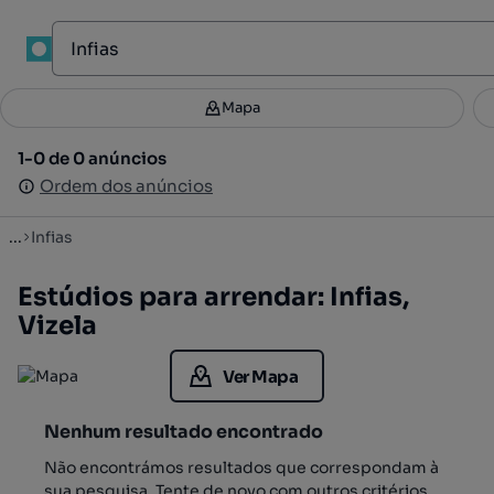
1
Mapa
Mapa
Filtros
Guardar pesquisa
3
1-0 de 0 anúncios
1-0 de 0 anúncios
Ordenar
Ordem dos anúncios
Ordem dos anúncios
...
Infias
Estúdios para arrendar: Infias,
Vizela
Ver Mapa
Nenhum resultado encontrado
Não encontrámos resultados que correspondam à
sua pesquisa. Tente de novo com outros critérios