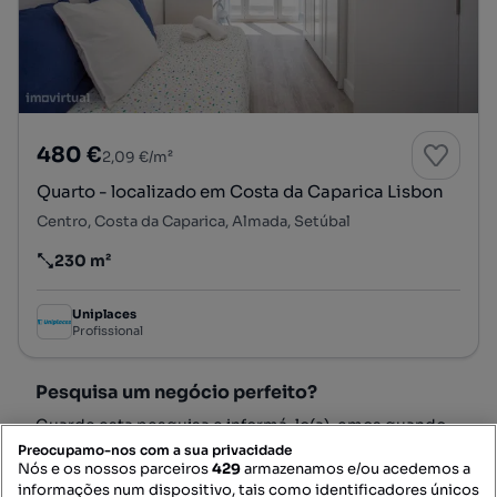
480 €
2,09 €/m²
Quarto - localizado em Costa da Caparica Lisbon
Centro, Costa da Caparica, Almada, Setúbal
230 m²
Preço por metro quadrado
Uniplaces
Profissional
Pesquisa um negócio perfeito?
Guarde esta pesquisa e informá-lo(a)-emos quando
aparecerem novos anúncios coincidentes.
Preocupamo-nos com a sua privacidade
Nós e os nossos parceiros
429
armazenamos e/ou acedemos a
informações num dispositivo, tais como identificadores únicos