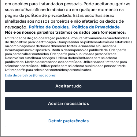
em cookies para tratar dados pessoais. Pode aceitar ou gerir as
suas escolhas clicando abaixo ou em qualquer momento na
página da política de privacidade. Estas escolhas serão
sinalizadas aos nossos parceiros e não afetarão os dados de
navegação.
Política de Cookies,
Política de Privacidade
ID de pesquisa
ID de pesquisa
Nós e os nossos parceiros tratamos os dados para fornecermos:
Utilizar dados de geolocalização precisos. Procurar ativamente as características
do dispositivo para identificação. Compreender os públicos através de estatísticas
ou combinações de dados de diferentes fontes. Armazenar e/ou aceder a
informações num dispositivo. Medir o desempenho da publicidade. Criar perfis
para personalizar conteúdos. Criar perfis para publicidade personalizada.
Desenvolver e melhorar serviços. Utilizar dados limitados para selecionar
publicidade. Medir o desempenho dos conteúdos. Utilizar dados limitados para
selecionar conteúdos. Utilizar perfis para selecionar publicidade personalizada.
Utilizar perfis para selecionar conteúdos personalizados.
Lista de parceiros (fornecedores)
Aceitar tudo
Aceitar necessários
Definir preferências