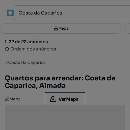
1
Mapa
Mapa
Filtros
Guardar pesquisa
3
1-22 de 22 anúncios
1-22 de 22 anúncios
Ordenar
Ordem dos anúncios
Ordem dos anúncios
...
Costa da Caparica
Quartos para arrendar: Costa da
Caparica, Almada
Ver Mapa