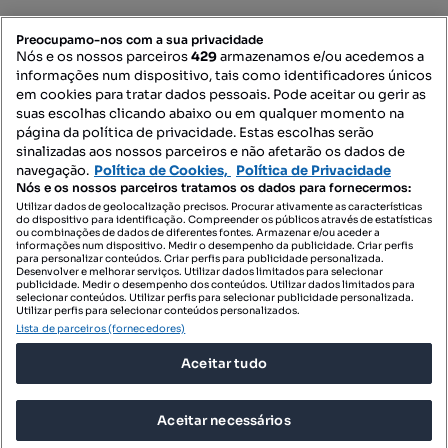
PORTAIS
Preocupamo-nos com a sua privacidade
Nós e os nossos parceiros
429
armazenamos e/ou acedemos a
informações num dispositivo, tais como identificadores únicos
Mapa do Site
em cookies para tratar dados pessoais. Pode aceitar ou gerir as
suas escolhas clicando abaixo ou em qualquer momento na
página da política de privacidade. Estas escolhas serão
sinalizadas aos nossos parceiros e não afetarão os dados de
Contacte-nos
navegação.
Política de Cookies,
Política de Privacidade
Nós e os nossos parceiros tratamos os dados para fornecermos:
Utilizar dados de geolocalização precisos. Procurar ativamente as características
do dispositivo para identificação. Compreender os públicos através de estatísticas
SIGA-NOS:
ou combinações de dados de diferentes fontes. Armazenar e/ou aceder a
informações num dispositivo. Medir o desempenho da publicidade. Criar perfis
para personalizar conteúdos. Criar perfis para publicidade personalizada.
Desenvolver e melhorar serviços. Utilizar dados limitados para selecionar
publicidade. Medir o desempenho dos conteúdos. Utilizar dados limitados para
selecionar conteúdos. Utilizar perfis para selecionar publicidade personalizada.
DESCARREGAR NA:
Utilizar perfis para selecionar conteúdos personalizados.
Lista de parceiros (fornecedores)
Aceitar tudo
Aceitar necessários
© 2026 Imovirtual.com, OLX Portugal, S.A.