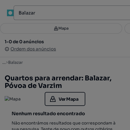
1
Mapa
Mapa
Filtros
Guardar pesquisa
3
1-0 de 0 anúncios
1-0 de 0 anúncios
Ordenar
Ordem dos anúncios
Ordem dos anúncios
...
Balazar
Quartos para arrendar: Balazar,
Póvoa de Varzim
Ver Mapa
Nenhum resultado encontrado
Não encontrámos resultados que correspondam à
sua pesquisa. Tente de novo com outros critérios