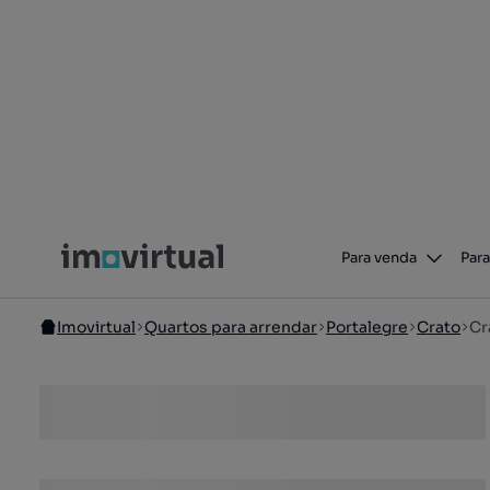
Para venda
Para
Imovirtual
Quartos para arrendar
Portalegre
Crato
Cr