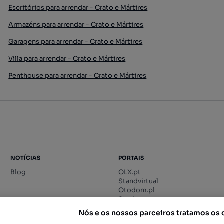
Escritórios para arrendar - Crato e Mártires
Armazéns para arrendar - Crato e Mártires
Garagens para arrendar - Crato e Mártires
Villa para arrendar - Crato e Mártires
Penthouse para arrendar - Crato e Mártires
NOTÍCIAS
PORTAIS
Blog
OLX.pt
Standvirtual
Otodom.pl
Storia.ro
Nós e os nossos parceiros tratamos os