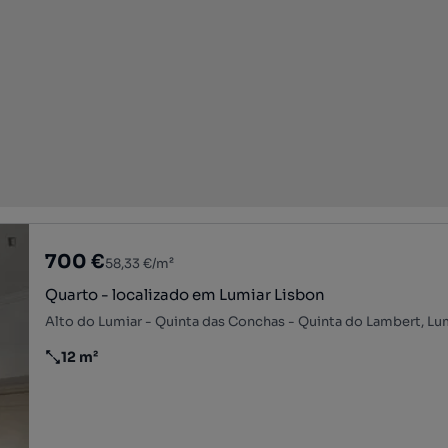
700 €
58,33 €/m²
Quarto - localizado em Lumiar Lisbon
12 m²
Preço por metro quadrado