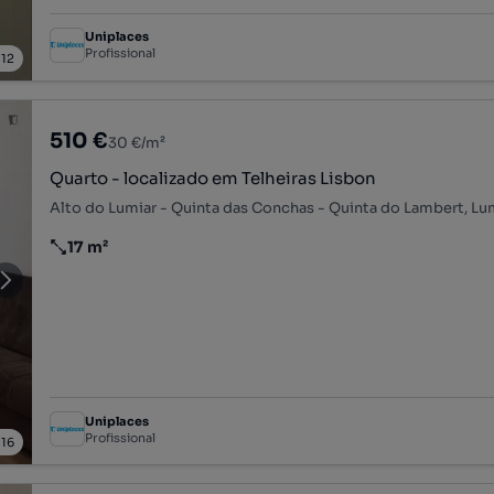
Uniplaces
Profissional
/
12
510 €
30 €/m²
Quarto - localizado em Telheiras Lisbon
17 m²
Preço por metro quadrado
Uniplaces
Profissional
/
16