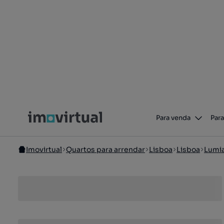
Para venda
Para
Imovirtual
Quartos para arrendar
Lisboa
Lisboa
Lumi