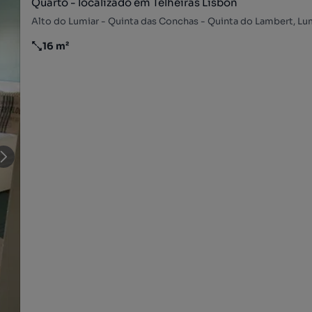
Quarto - localizado em Telheiras Lisbon
16 m²
Preço por metro quadrado