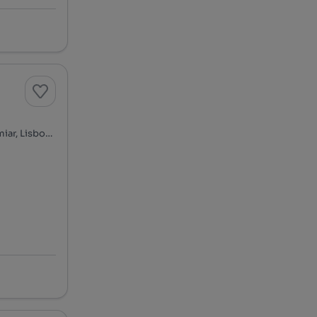
Alto do Lumiar - Quinta das Conchas - Quinta do Lambert, Lumiar, Lisboa, Lisboa