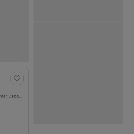
Alto do Lumiar - Quinta das Conchas - Quinta do Lambert, Lumiar, Lisboa, Lisboa