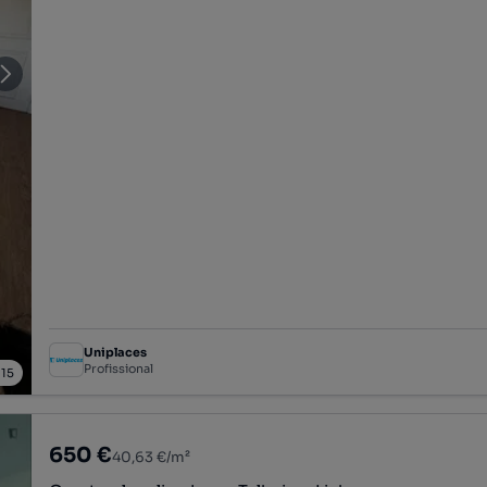
Uniplaces
Profissional
/
15
650 €
40,63 €/m²