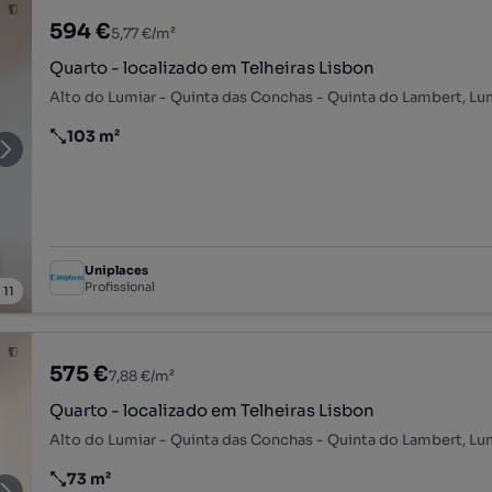
594 €
5,77 €/m²
Quarto - localizado em Telheiras Lisbon
103 m²
Preço por metro quadrado
Uniplaces
Profissional
/
11
575 €
7,88 €/m²
Quarto - localizado em Telheiras Lisbon
73 m²
Preço por metro quadrado