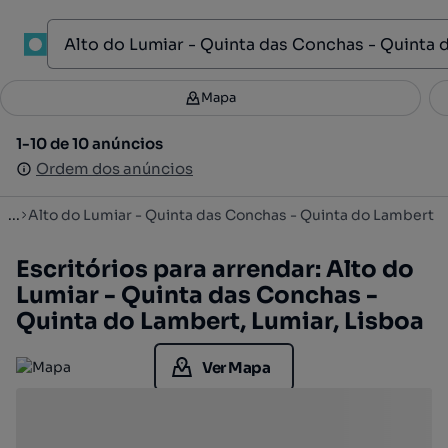
1
Mapa
Mapa
Filtros
Guardar pesquisa
4
1-10 de 10 anúncios
1-10 de 10 anúncios
Ordenar
Ordem dos anúncios
Ordem dos anúncios
...
Alto do Lumiar - Quinta das Conchas - Quinta do Lambert
Escritórios para arrendar: Alto do
Lumiar - Quinta das Conchas -
Quinta do Lambert, Lumiar, Lisboa
Ver Mapa