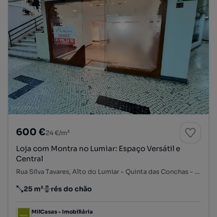
600 €
24 €/m²
Loja com Montra no Lumiar: Espaço Versátil e
Central
Rua Silva Tavares, Alto do Lumiar - Quinta das Conchas - Quinta do Lambert, Lumiar, Lisboa, Lisboa
25 m²
rés do chão
Preço por metro quadrado
Andar
MilCasas - Imobiliária