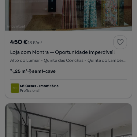
450 €
18 €/m²
Loja com Montra — Oportunidade imperdível!
Alto do Lumiar - Quinta das Conchas - Quinta do Lambert, Lumiar, Lisboa, Lisboa
25 m²
semi-cave
Preço por metro quadrado
Andar
MilCasas - Imobiliária
Profissional