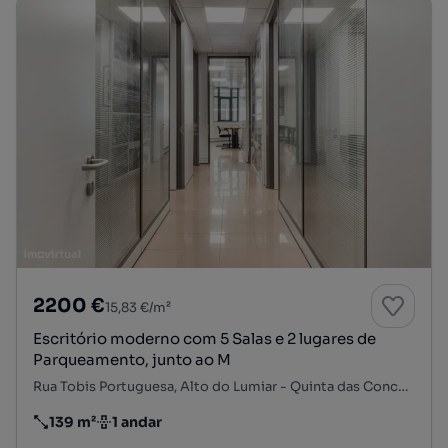
2200 €
15,83 €/m²
Escritório moderno com 5 Salas e 2 lugares de
Parqueamento, junto ao M
Rua Tobis Portuguesa, Alto do Lumiar - Quinta das Conchas - Quinta do Lambert, Lumiar, Lisboa, Lisboa
139 m²
1 andar
Preço por metro quadrado
Andar