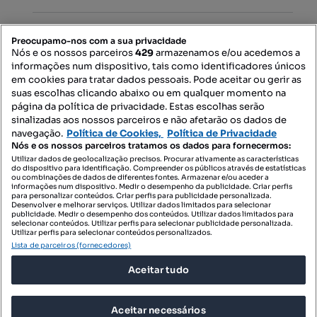
PORTAIS
Preocupamo-nos com a sua privacidade
Nós e os nossos parceiros
429
armazenamos e/ou acedemos a
informações num dispositivo, tais como identificadores únicos
Mapa do Site
em cookies para tratar dados pessoais. Pode aceitar ou gerir as
suas escolhas clicando abaixo ou em qualquer momento na
página da política de privacidade. Estas escolhas serão
sinalizadas aos nossos parceiros e não afetarão os dados de
Contacte-nos
navegação.
Política de Cookies,
Política de Privacidade
Nós e os nossos parceiros tratamos os dados para fornecermos:
Utilizar dados de geolocalização precisos. Procurar ativamente as características
do dispositivo para identificação. Compreender os públicos através de estatísticas
SIGA-NOS:
ou combinações de dados de diferentes fontes. Armazenar e/ou aceder a
informações num dispositivo. Medir o desempenho da publicidade. Criar perfis
para personalizar conteúdos. Criar perfis para publicidade personalizada.
Desenvolver e melhorar serviços. Utilizar dados limitados para selecionar
publicidade. Medir o desempenho dos conteúdos. Utilizar dados limitados para
selecionar conteúdos. Utilizar perfis para selecionar publicidade personalizada.
DESCARREGAR NA:
Utilizar perfis para selecionar conteúdos personalizados.
Lista de parceiros (fornecedores)
Aceitar tudo
Aceitar necessários
© 2026 Imovirtual.com, OLX Portugal, S.A.