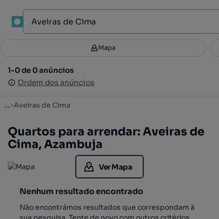
1
Mapa
Mapa
Filtros
Guardar pesquisa
3
1-0 de 0 anúncios
1-0 de 0 anúncios
Ordenar
Ordem dos anúncios
Ordem dos anúncios
...
Aveiras de Cima
Quartos para arrendar: Aveiras de
Cima, Azambuja
Ver Mapa
Nenhum resultado encontrado
Não encontrámos resultados que correspondam à
sua pesquisa. Tente de novo com outros critérios