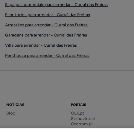
Espaços comerciais para arrendar - Curral das Freiras
Escritórios para arrendar - Curral das Freiras
Armazéns para arrendar - Curral das Freiras
Garagens para arrendar - Curral das Freiras
Villa para arrendar - Curral das Freiras
Penthouse para arrendar - Curral das Freiras
NOTÍCIAS
PORTAIS
Blog
OLX.pt
Standvirtual
Otodom.pl
Storia.ro