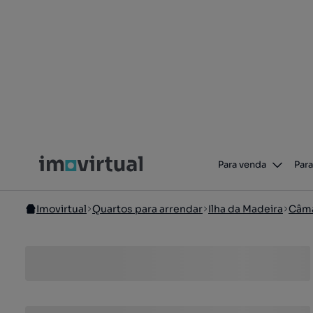
Para venda
Para
Imovirtual
Quartos para arrendar
Ilha da Madeira
Câma