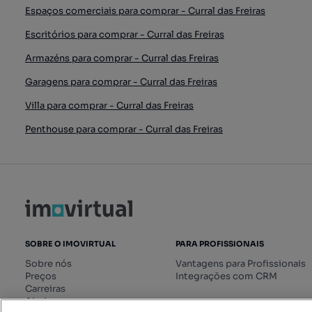
Espaços comerciais para comprar - Curral das Freiras
Escritórios para comprar - Curral das Freiras
Armazéns para comprar - Curral das Freiras
Garagens para comprar - Curral das Freiras
Villa para comprar - Curral das Freiras
Penthouse para comprar - Curral das Freiras
SOBRE O IMOVIRTUAL
PARA PROFISSIONAIS
Sobre nós
Vantagens para Profissionais
Preços
Integrações com CRM
Carreiras
Ajuda