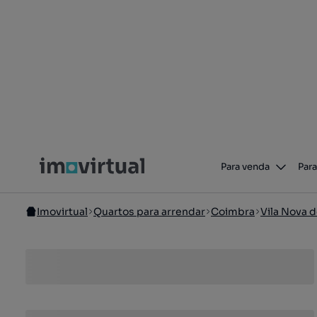
Para venda
Para
Imovirtual
Quartos para arrendar
Coimbra
Vila Nova d