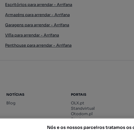
Escritórios para arrendar - Arrifana
Armazéns para arrendar - Arrifana
Garagens para arrendar - Arrifana
Villa para arrendar - Arrifana
Penthouse para arrendar - Arrifana
NOTÍCIAS
PORTAIS
Blog
OLX.pt
Standvirtual
Otodom.pl
Storia.ro
Nós e os nossos parceiros tratamos os