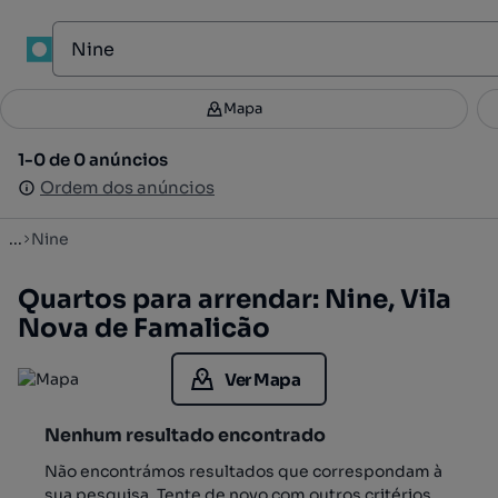
1
Mapa
Mapa
Filtros
Guardar pesquisa
3
1-0 de 0 anúncios
1-0 de 0 anúncios
Ordenar
Ordem dos anúncios
Ordem dos anúncios
...
Nine
Quartos para arrendar: Nine, Vila
Nova de Famalicão
Ver Mapa
Nenhum resultado encontrado
Não encontrámos resultados que correspondam à
sua pesquisa. Tente de novo com outros critérios