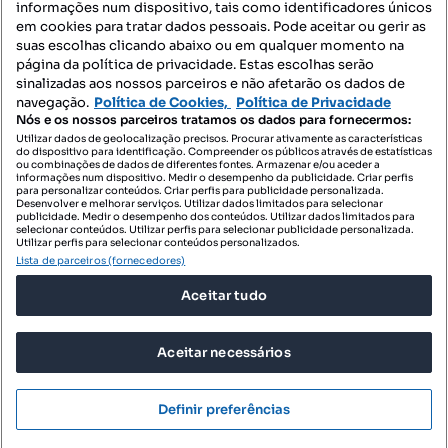
informações num dispositivo, tais como identificadores únicos
Mapa do Site
em cookies para tratar dados pessoais. Pode aceitar ou gerir as
suas escolhas clicando abaixo ou em qualquer momento na
página da política de privacidade. Estas escolhas serão
sinalizadas aos nossos parceiros e não afetarão os dados de
Contacte-nos
navegação.
Política de Cookies,
Política de Privacidade
Nós e os nossos parceiros tratamos os dados para fornecermos:
Utilizar dados de geolocalização precisos. Procurar ativamente as características
do dispositivo para identificação. Compreender os públicos através de estatísticas
SIGA-NOS:
ou combinações de dados de diferentes fontes. Armazenar e/ou aceder a
informações num dispositivo. Medir o desempenho da publicidade. Criar perfis
para personalizar conteúdos. Criar perfis para publicidade personalizada.
Desenvolver e melhorar serviços. Utilizar dados limitados para selecionar
publicidade. Medir o desempenho dos conteúdos. Utilizar dados limitados para
selecionar conteúdos. Utilizar perfis para selecionar publicidade personalizada.
DESCARREGAR NA:
Utilizar perfis para selecionar conteúdos personalizados.
Lista de parceiros (fornecedores)
Aceitar tudo
Aceitar necessários
© 2026 Imovirtual.com, OLX Portugal, S.A.
TERMOS DE UTILIZAÇÃO
Definir preferências
POLÍTICA DE PRIVACIDADE
CONFIGURAÇÕES DE PRIVACIDADE