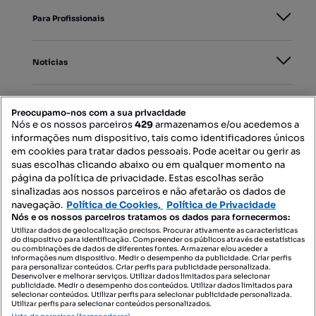
Para Profissionais
Notícias
PORTAIS
Preocupamo-nos com a sua privacidade
Nós e os nossos parceiros
429
armazenamos e/ou acedemos a
informações num dispositivo, tais como identificadores únicos
Mapa do Site
em cookies para tratar dados pessoais. Pode aceitar ou gerir as
suas escolhas clicando abaixo ou em qualquer momento na
página da política de privacidade. Estas escolhas serão
sinalizadas aos nossos parceiros e não afetarão os dados de
Contacte-nos
navegação.
Política de Cookies,
Política de Privacidade
Nós e os nossos parceiros tratamos os dados para fornecermos:
Utilizar dados de geolocalização precisos. Procurar ativamente as características
do dispositivo para identificação. Compreender os públicos através de estatísticas
SIGA-NOS:
ou combinações de dados de diferentes fontes. Armazenar e/ou aceder a
informações num dispositivo. Medir o desempenho da publicidade. Criar perfis
para personalizar conteúdos. Criar perfis para publicidade personalizada.
Desenvolver e melhorar serviços. Utilizar dados limitados para selecionar
publicidade. Medir o desempenho dos conteúdos. Utilizar dados limitados para
selecionar conteúdos. Utilizar perfis para selecionar publicidade personalizada.
DESCARREGAR NA:
Utilizar perfis para selecionar conteúdos personalizados.