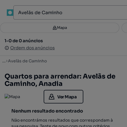
1
Mapa
Mapa
Filtros
Guardar pesquisa
3
1-0 de 0 anúncios
1-0 de 0 anúncios
Ordenar
Ordem dos anúncios
Ordem dos anúncios
...
Avelãs de Caminho
Quartos para arrendar: Avelãs de
Caminho, Anadia
Ver Mapa
Nenhum resultado encontrado
Não encontrámos resultados que correspondam à
sua pesquisa. Tente de novo com outros critérios