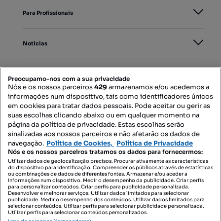
Para Profissionais
Notícias
PORTAIS
Preocupamo-nos com a sua privacidade
Nós e os nossos parceiros
429
armazenamos e/ou acedemos a
informações num dispositivo, tais como identificadores únicos
Mapa do Site
em cookies para tratar dados pessoais. Pode aceitar ou gerir as
suas escolhas clicando abaixo ou em qualquer momento na
página da política de privacidade. Estas escolhas serão
sinalizadas aos nossos parceiros e não afetarão os dados de
Contacte-nos
navegação.
Política de Cookies,
Política de Privacidade
Nós e os nossos parceiros tratamos os dados para fornecermos:
Utilizar dados de geolocalização precisos. Procurar ativamente as características
do dispositivo para identificação. Compreender os públicos através de estatísticas
SIGA-NOS:
ou combinações de dados de diferentes fontes. Armazenar e/ou aceder a
informações num dispositivo. Medir o desempenho da publicidade. Criar perfis
para personalizar conteúdos. Criar perfis para publicidade personalizada.
Desenvolver e melhorar serviços. Utilizar dados limitados para selecionar
publicidade. Medir o desempenho dos conteúdos. Utilizar dados limitados para
selecionar conteúdos. Utilizar perfis para selecionar publicidade personalizada.
DESCARREGAR NA:
Utilizar perfis para selecionar conteúdos personalizados.