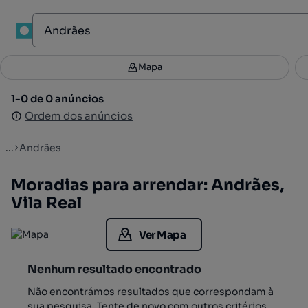
1
Mapa
Mapa
Filtros
Guardar pesquisa
3
1-0 de 0 anúncios
1-0 de 0 anúncios
Ordenar
Ordem dos anúncios
Ordem dos anúncios
...
Andrães
Moradias para arrendar: Andrães,
Vila Real
Ver Mapa
Nenhum resultado encontrado
Não encontrámos resultados que correspondam à
sua pesquisa. Tente de novo com outros critérios