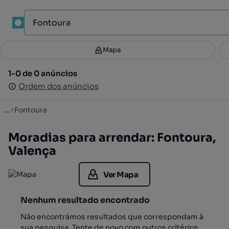
1
Mapa
Mapa
Filtros
Guardar pesquisa
3
1-0 de 0 anúncios
1-0 de 0 anúncios
Ordenar
Ordem dos anúncios
Ordem dos anúncios
...
Fontoura
Moradias para arrendar: Fontoura,
Valença
Ver Mapa
Nenhum resultado encontrado
Não encontrámos resultados que correspondam à
sua pesquisa. Tente de novo com outros critérios