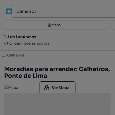
1
Mapa
Mapa
Filtros
Guardar pesquisa
3
1-1 de 1 anúncios
1-1 de 1 anúncios
Ordenar
Ordem dos anúncios
Ordem dos anúncios
...
Calheiros
Moradias para arrendar: Calheiros,
Ponte de Lima
Ver Mapa