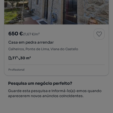
650 €
21,67 €/m²
Casa em pedra arrendar
Calheiros, Ponte de Lima, Viana do Castelo
T1
30 m²
Tipologia
Preço por metro quadrado
Profissional
Pesquisa um negócio perfeito?
Guarde esta pesquisa e informá-lo(a)-emos quando
aparecerem novos anúncios coincidentes.