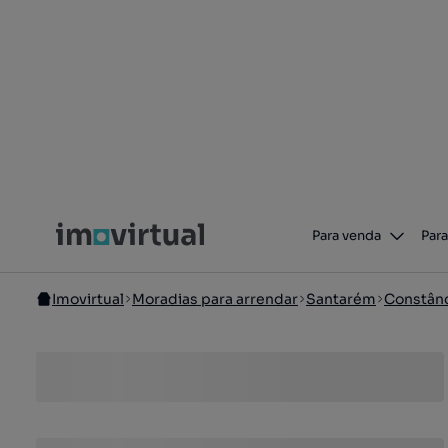
Para venda
Para
Imovirtual
Moradias para arrendar
Santarém
Constânc