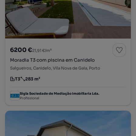
6200 €
21,91 €/m²
Moradia T3 com piscina em Canidelo
Salgueiros, Canidelo, Vila Nova de Gaia, Porto
T3
283 m²
Tipologia
Preço por metro quadrado
Sigla Sociedade de Mediação Imobiliaria Lda.
Profissional