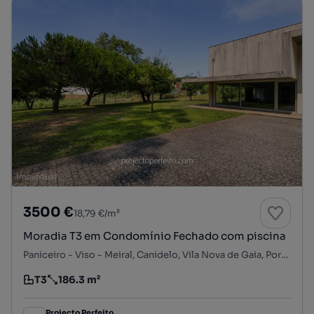
3500 €
18,79 €/m²
Moradia T3 em Condomínio Fechado com piscina
Paniceiro - Viso - Meiral, Canidelo, Vila Nova de Gaia, Porto
T3
186.3 m²
Tipologia
Preço por metro quadrado
Projecto Perfeito