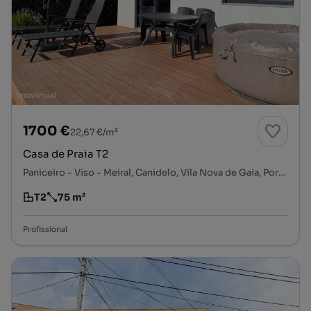
1700 €
22,67 €/m²
Casa de Praia T2
Paniceiro - Viso - Meiral, Canidelo, Vila Nova de Gaia, Porto
T2
75 m²
Tipologia
Preço por metro quadrado
Profissional