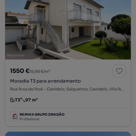
1550 €
15,98 €/m²
Moradia T3 para arrendamento
Rua Arca de Noé - Canidelo, Salgueiros, Canidelo, Vila Nova de Gaia, Porto
T3
97 m²
Tipologia
Preço por metro quadrado
RE/MAX GRUPO DRAGÃO
Profissional