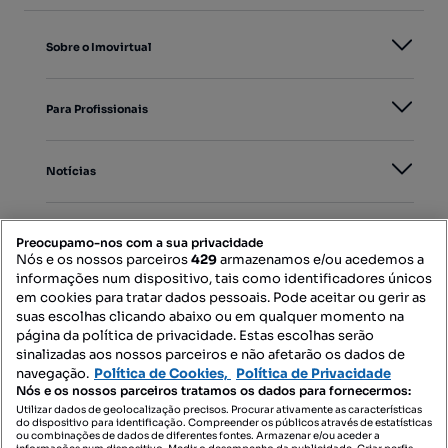
Sobre o Imovirtual
Para Profissionais
Notícias
PORTAIS
Preocupamo-nos com a sua privacidade
Nós e os nossos parceiros
429
armazenamos e/ou acedemos a
informações num dispositivo, tais como identificadores únicos
Mapa do Site
em cookies para tratar dados pessoais. Pode aceitar ou gerir as
suas escolhas clicando abaixo ou em qualquer momento na
página da política de privacidade. Estas escolhas serão
sinalizadas aos nossos parceiros e não afetarão os dados de
Contacte-nos
navegação.
Política de Cookies,
Política de Privacidade
Nós e os nossos parceiros tratamos os dados para fornecermos:
Utilizar dados de geolocalização precisos. Procurar ativamente as características
do dispositivo para identificação. Compreender os públicos através de estatísticas
SIGA-NOS:
ou combinações de dados de diferentes fontes. Armazenar e/ou aceder a