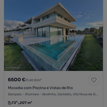
6500 €
31,40 €/m²
Moradia com Piscina e Vistas de Rio
Sampaio - Alumiara - Verdinho, Canidelo, Vila Nova de Gaia, Porto
T3
207 m²
Tipologia
Preço por metro quadrado