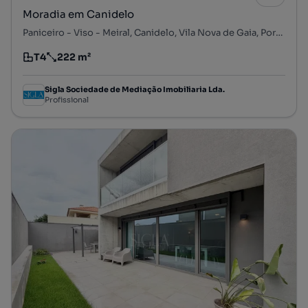
Moradia em Canidelo
Paniceiro - Viso - Meiral, Canidelo, Vila Nova de Gaia, Porto
T4
222 m²
Tipologia
Preço por metro quadrado
Sigla Sociedade de Mediação Imobiliaria Lda.
Profissional