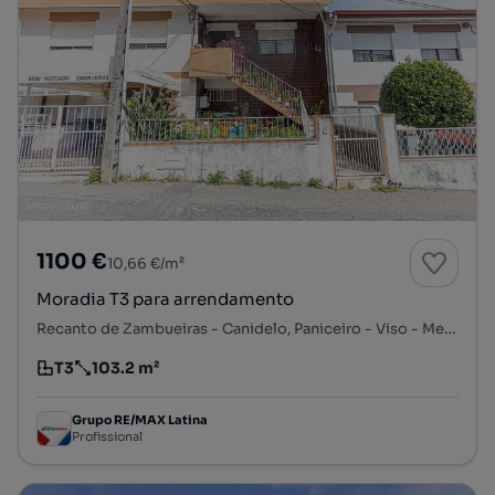
1100 €
10,66 €/m²
Moradia T3 para arrendamento
Recanto de Zambueiras - Canidelo, Paniceiro - Viso - Meiral, Canidelo, Vila Nova de Gaia, Porto
T3
103.2 m²
Tipologia
Preço por metro quadrado
Grupo RE/MAX Latina
Profissional