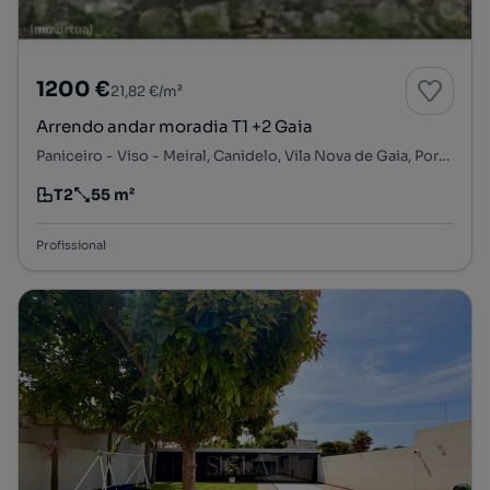
1200 €
21,82 €/m²
Arrendo andar moradia T1 +2 Gaia
Paniceiro - Viso - Meiral, Canidelo, Vila Nova de Gaia, Porto
T2
55 m²
Tipologia
Preço por metro quadrado
Profissional