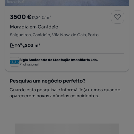
3500 €
17,24 €/m²
Moradia em Canidelo
Salgueiros, Canidelo, Vila Nova de Gaia, Porto
T4
203 m²
Tipologia
Preço por metro quadrado
Sigla Sociedade de Mediação Imobiliaria Lda.
Profissional
Pesquisa um negócio perfeito?
Guarde esta pesquisa e informá-lo(a)-emos quando
aparecerem novos anúncios coincidentes.