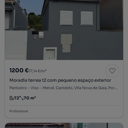
1200 €
17,14 €/m²
Moradia terrea t2 com pequeno espaço exterior
Paniceiro - Viso - Meiral, Canidelo, Vila Nova de Gaia, Porto
T2
70 m²
Tipologia
Preço por metro quadrado
Profissional