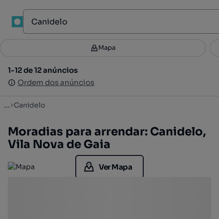
1
Mapa
Mapa
Filtros
Guardar pesquisa
3
1-12 de 12 anúncios
1-12 de 12 anúncios
Ordenar
Ordem dos anúncios
Ordem dos anúncios
...
Canidelo
Moradias para arrendar: Canidelo,
Vila Nova de Gaia
Ver Mapa