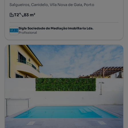
Salgueiros, Canidelo, Vila Nova de Gaia, Porto
T2
83 m²
Tipologia
Preço por metro quadrado
Sigla Sociedade de Mediação Imobiliaria Lda.
Profissional