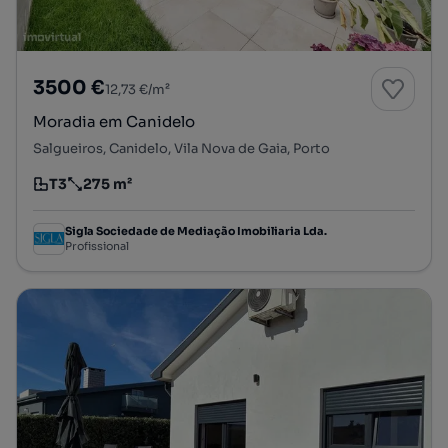
3500 €
12,73 €/m²
Moradia em Canidelo
Salgueiros, Canidelo, Vila Nova de Gaia, Porto
T3
275 m²
Tipologia
Preço por metro quadrado
Sigla Sociedade de Mediação Imobiliaria Lda.
Profissional