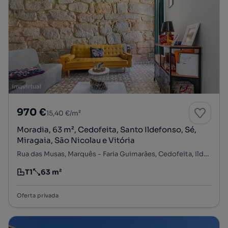
970 €
15,40 €/m²
Moradia, 63 m², Cedofeita, Santo Ildefonso, Sé,
Miragaia, São Nicolau e Vitória
Rua das Musas, Marquês - Faria Guimarães, Cedofeita, Ildefonso, Sé, Miragaia, Nicolau, Vitória, Porto, Porto
T1
63 m²
Tipologia
Preço por metro quadrado
Oferta privada