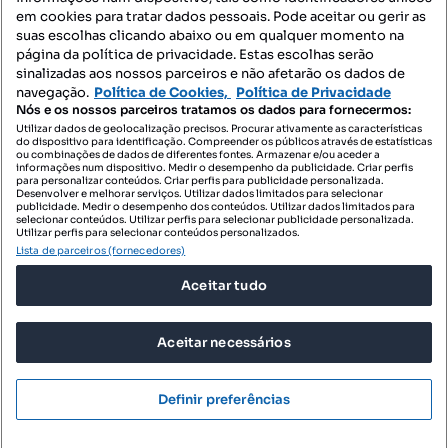
Mapa do Site
em cookies para tratar dados pessoais. Pode aceitar ou gerir as
suas escolhas clicando abaixo ou em qualquer momento na
página da política de privacidade. Estas escolhas serão
sinalizadas aos nossos parceiros e não afetarão os dados de
Contacte-nos
navegação.
Política de Cookies,
Política de Privacidade
Nós e os nossos parceiros tratamos os dados para fornecermos:
Utilizar dados de geolocalização precisos. Procurar ativamente as características
do dispositivo para identificação. Compreender os públicos através de estatísticas
SIGA-NOS:
ou combinações de dados de diferentes fontes. Armazenar e/ou aceder a
informações num dispositivo. Medir o desempenho da publicidade. Criar perfis
para personalizar conteúdos. Criar perfis para publicidade personalizada.
Desenvolver e melhorar serviços. Utilizar dados limitados para selecionar
publicidade. Medir o desempenho dos conteúdos. Utilizar dados limitados para
selecionar conteúdos. Utilizar perfis para selecionar publicidade personalizada.
DESCARREGAR NA:
Utilizar perfis para selecionar conteúdos personalizados.
Lista de parceiros (fornecedores)
Aceitar tudo
Aceitar necessários
© 2026 Imovirtual.com, OLX Portugal, S.A.
TERMOS DE UTILIZAÇÃO
Definir preferências
POLÍTICA DE PRIVACIDADE
CONFIGURAÇÕES DE PRIVACIDADE