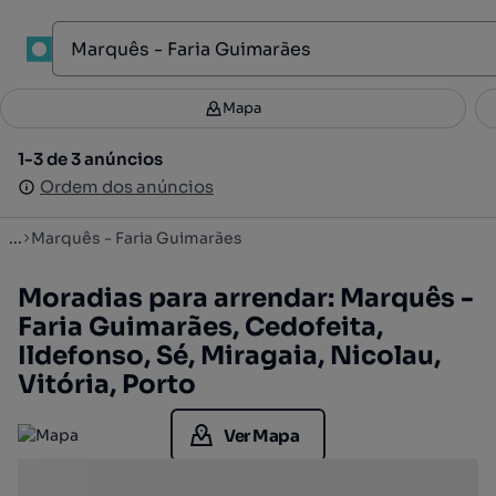
1
Mapa
Mapa
Filtros
Guardar pesquisa
3
1-3 de 3 anúncios
1-3 de 3 anúncios
Ordenar
Ordem dos anúncios
Ordem dos anúncios
...
Marquês - Faria Guimarães
Moradias para arrendar: Marquês -
Faria Guimarães, Cedofeita,
Ildefonso, Sé, Miragaia, Nicolau,
Vitória, Porto
Ver Mapa