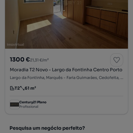
1300 €
21,31 €/m²
Moradia T2 Novo - Largo da Fontinha Centro Porto
Largo da Fontinha, Marquês - Faria Guimarães, Cedofeita, Ildefonso, Sé, Miragaia, Nicolau, Vitória, Porto, Porto
T2
61 m²
Tipologia
Preço por metro quadrado
Century21 Plano
Profissional
Pesquisa um negócio perfeito?