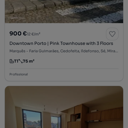
900 €
12 €/m²
Downtown Porto | Pink Townhouse with 3 Floors
Marquês - Faria Guimarães, Cedofeita, Ildefonso, Sé, Miragaia, Nicolau, Vitória, Porto, Porto
T1
75 m²
Tipologia
Preço por metro quadrado
Profissional