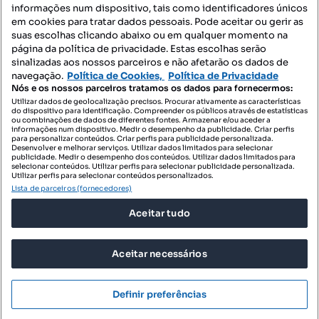
informações num dispositivo, tais como identificadores únicos
Mapa do Site
em cookies para tratar dados pessoais. Pode aceitar ou gerir as
suas escolhas clicando abaixo ou em qualquer momento na
página da política de privacidade. Estas escolhas serão
sinalizadas aos nossos parceiros e não afetarão os dados de
Contacte-nos
navegação.
Política de Cookies,
Política de Privacidade
Nós e os nossos parceiros tratamos os dados para fornecermos:
Utilizar dados de geolocalização precisos. Procurar ativamente as características
do dispositivo para identificação. Compreender os públicos através de estatísticas
SIGA-NOS:
ou combinações de dados de diferentes fontes. Armazenar e/ou aceder a
informações num dispositivo. Medir o desempenho da publicidade. Criar perfis
para personalizar conteúdos. Criar perfis para publicidade personalizada.
Desenvolver e melhorar serviços. Utilizar dados limitados para selecionar
publicidade. Medir o desempenho dos conteúdos. Utilizar dados limitados para
selecionar conteúdos. Utilizar perfis para selecionar publicidade personalizada.
DESCARREGAR NA:
Utilizar perfis para selecionar conteúdos personalizados.
Lista de parceiros (fornecedores)
Aceitar tudo
Aceitar necessários
© 2026 Imovirtual.com, OLX Portugal, S.A.
TERMOS DE UTILIZAÇÃO
Definir preferências
POLÍTICA DE PRIVACIDADE
CONFIGURAÇÕES DE PRIVACIDADE