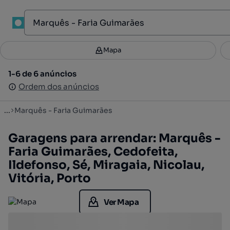
1
Mapa
Mapa
Filtros
Guardar pesquisa
3
1-6 de 6 anúncios
1-6 de 6 anúncios
Ordenar
Ordem dos anúncios
Ordem dos anúncios
...
Marquês - Faria Guimarães
Garagens para arrendar: Marquês -
Faria Guimarães, Cedofeita,
Ildefonso, Sé, Miragaia, Nicolau,
Vitória, Porto
Ver Mapa