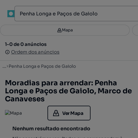
1
Mapa
Mapa
Filtros
Guardar pesquisa
3
1-0 de 0 anúncios
1-0 de 0 anúncios
Ordenar
Ordem dos anúncios
Ordem dos anúncios
...
Penha Longa e Paços de Gaiolo
Moradias para arrendar: Penha
Longa e Paços de Gaiolo, Marco de
Canaveses
Ver Mapa
Nenhum resultado encontrado