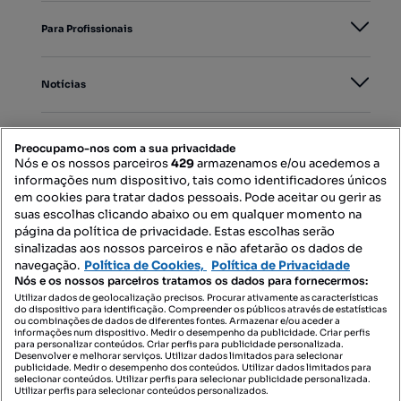
Para Profissionais
Notícias
PORTAIS
Preocupamo-nos com a sua privacidade
Nós e os nossos parceiros
429
armazenamos e/ou acedemos a
informações num dispositivo, tais como identificadores únicos
Mapa do Site
em cookies para tratar dados pessoais. Pode aceitar ou gerir as
suas escolhas clicando abaixo ou em qualquer momento na
página da política de privacidade. Estas escolhas serão
sinalizadas aos nossos parceiros e não afetarão os dados de
Contacte-nos
navegação.
Política de Cookies,
Política de Privacidade
Nós e os nossos parceiros tratamos os dados para fornecermos:
Utilizar dados de geolocalização precisos. Procurar ativamente as características
do dispositivo para identificação. Compreender os públicos através de estatísticas
SIGA-NOS:
ou combinações de dados de diferentes fontes. Armazenar e/ou aceder a
informações num dispositivo. Medir o desempenho da publicidade. Criar perfis
para personalizar conteúdos. Criar perfis para publicidade personalizada.
Desenvolver e melhorar serviços. Utilizar dados limitados para selecionar
publicidade. Medir o desempenho dos conteúdos. Utilizar dados limitados para
selecionar conteúdos. Utilizar perfis para selecionar publicidade personalizada.
DESCARREGAR NA:
Utilizar perfis para selecionar conteúdos personalizados.