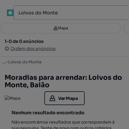
1
Mapa
Mapa
Filtros
Guardar pesquisa
3
1-0 de 0 anúncios
1-0 de 0 anúncios
Ordenar
Ordem dos anúncios
Ordem dos anúncios
...
Loivos do Monte
Moradias para arrendar: Loivos do
Monte, Baião
Ver Mapa
Nenhum resultado encontrado
Não encontrámos resultados que correspondam à
sua pesquisa. Tente de novo com outros critérios