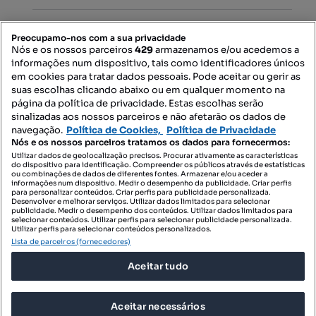
PORTAIS
Preocupamo-nos com a sua privacidade
Nós e os nossos parceiros
429
armazenamos e/ou acedemos a
informações num dispositivo, tais como identificadores únicos
Mapa do Site
em cookies para tratar dados pessoais. Pode aceitar ou gerir as
suas escolhas clicando abaixo ou em qualquer momento na
página da política de privacidade. Estas escolhas serão
sinalizadas aos nossos parceiros e não afetarão os dados de
Contacte-nos
navegação.
Política de Cookies,
Política de Privacidade
Nós e os nossos parceiros tratamos os dados para fornecermos:
Utilizar dados de geolocalização precisos. Procurar ativamente as características
do dispositivo para identificação. Compreender os públicos através de estatísticas
SIGA-NOS:
ou combinações de dados de diferentes fontes. Armazenar e/ou aceder a
informações num dispositivo. Medir o desempenho da publicidade. Criar perfis
para personalizar conteúdos. Criar perfis para publicidade personalizada.
Desenvolver e melhorar serviços. Utilizar dados limitados para selecionar
publicidade. Medir o desempenho dos conteúdos. Utilizar dados limitados para
selecionar conteúdos. Utilizar perfis para selecionar publicidade personalizada.
DESCARREGAR NA:
Utilizar perfis para selecionar conteúdos personalizados.
Lista de parceiros (fornecedores)
Aceitar tudo
Aceitar necessários
© 2026 Imovirtual.com, OLX Portugal, S.A.