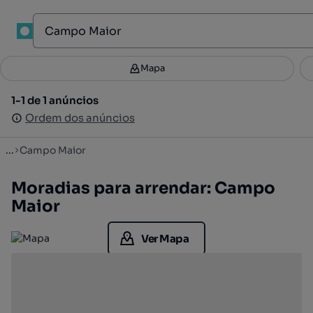
1
Mapa
Mapa
Filtros
Guardar pesquisa
3
1-1 de 1 anúncios
1-1 de 1 anúncios
Ordenar
Ordem dos anúncios
Ordem dos anúncios
...
Campo Maior
Moradias para arrendar: Campo
Maior
Ver Mapa