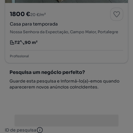
1800 €
20 €/m²
Casa para temporada
Nossa Senhora da Expectação, Campo Maior, Portalegre
T2
90 m²
Tipologia
Preço por metro quadrado
Profissional
Pesquisa um negócio perfeito?
Guarde esta pesquisa e informá-lo(a)-emos quando
aparecerem novos anúncios coincidentes.
ID de pesquisa
ID de pesquisa