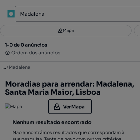
1
Mapa
Mapa
Filtros
Guardar pesquisa
3
1-0 de 0 anúncios
1-0 de 0 anúncios
Ordenar
Ordem dos anúncios
Ordem dos anúncios
...
Madalena
Moradias para arrendar: Madalena,
Santa Maria Maior, Lisboa
Ver Mapa
Nenhum resultado encontrado
Não encontrámos resultados que correspondam à
sua pesquisa. Tente de novo com outros critérios