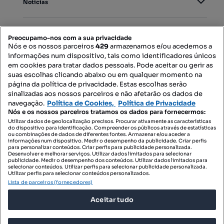
Notícias
PORTAIS
Preocupamo-nos com a sua privacidade
Nós e os nossos parceiros
429
armazenamos e/ou acedemos a
informações num dispositivo, tais como identificadores únicos
Mapa do Site
em cookies para tratar dados pessoais. Pode aceitar ou gerir as
suas escolhas clicando abaixo ou em qualquer momento na
página da política de privacidade. Estas escolhas serão
sinalizadas aos nossos parceiros e não afetarão os dados de
Contacte-nos
navegação.
Política de Cookies,
Política de Privacidade
Nós e os nossos parceiros tratamos os dados para fornecermos:
Utilizar dados de geolocalização precisos. Procurar ativamente as características
do dispositivo para identificação. Compreender os públicos através de estatísticas
SIGA-NOS:
ou combinações de dados de diferentes fontes. Armazenar e/ou aceder a
informações num dispositivo. Medir o desempenho da publicidade. Criar perfis
para personalizar conteúdos. Criar perfis para publicidade personalizada.
Desenvolver e melhorar serviços. Utilizar dados limitados para selecionar
publicidade. Medir o desempenho dos conteúdos. Utilizar dados limitados para
selecionar conteúdos. Utilizar perfis para selecionar publicidade personalizada.
DESCARREGAR NA:
Utilizar perfis para selecionar conteúdos personalizados.
Lista de parceiros (fornecedores)
Aceitar tudo